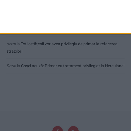
fost și mai fierbinți
Jean
la
Termometrul arăta 42,5°C, dar controalele CJAS au fost și
mai fierbinți
uctm
la
Toți cetățenii vor avea privilegiu de primar la refacerea
străzilor!
Dorin
la
Coșei acuză: Primar cu tratament privilegiat la Herculane!