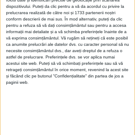
folosi date și identificări precise de geolocație prin scanarea
dispozitivului. Puteți da clic pentru a vă da acordul cu privire la
prelucrarea realizată de către noi și 1733 partenerii noștri
conform descrierii de mai sus. În mod alternativ, puteți da clic
pentru a refuza să vă dați consimțământul sau pentru a accesa
informații mai detaliate și a vă schimba preferințele înainte de a
vă exprima consimțământul.
Vă rugăm să rețineți că este posibil
ca anumite prelucrări ale datelor dvs. cu caracter personal să nu
necesite consimțământul dvs., dar aveți dreptul de a refuza o
ŞTIRILE JUDEŢULUI CARAŞ-SEVERIN
astfel de prelucrare. Preferințele dvs. se vor aplica numai
acestui site web. Puteți să vă schimbați preferințele sau să vă
ANUNȚ
retrageți consimțământul în orice moment, revenind la acest site
și făcând clic pe butonul "Confidențialitate" din partea de jos a
6 APRILIE 2020, 08:00 PM
1 MINUT DE CITIRE
paginii web.
Arhive