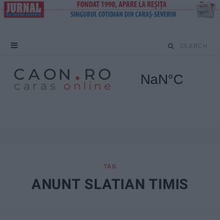
S
e
a
r
c
h
f
TAG
ANUNT SLATIAN TIMIS
o
r