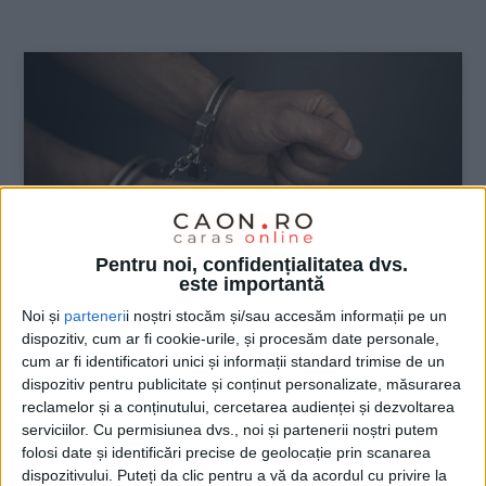
:
Pentru noi, confidențialitatea dvs.
este importantă
Noi și
parteneri
i noștri stocăm și/sau accesăm informații pe un
dispozitiv, cum ar fi cookie-urile, și procesăm date personale,
ŞTIRILE JUDEŢULUI CARAŞ-SEVERIN
cum ar fi identificatori unici și informații standard trimise de un
dispozitiv pentru publicitate și conținut personalizate, măsurarea
Un reșițean, hoț prin Brașov
reclamelor și a conținutului, cercetarea audienței și dezvoltarea
serviciilor.
Cu permisiunea dvs., noi și partenerii noștri putem
2 DECEMBRIE 2025, 10:20 AM
2 MINUTE DE CITIRE
folosi date și identificări precise de geolocație prin scanarea
dispozitivului. Puteți da clic pentru a vă da acordul cu privire la