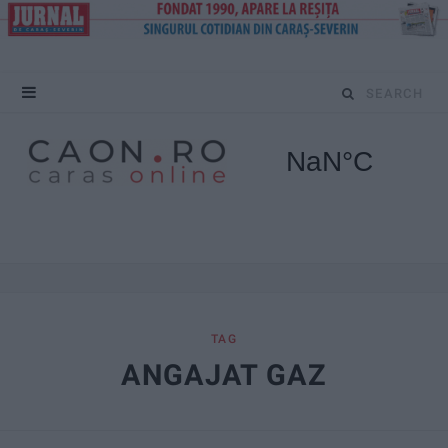
S
e
a
r
c
h
f
TAG
ANGAJAT GAZ
o
r