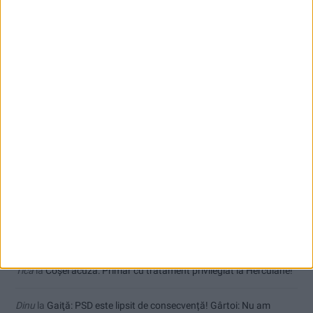
Toți cetățenii vor avea privilegiu de primar la refacerea străzilor!
Comentarii recente
Jean
la
Termometrul arăta 42,5°C, dar controalele CJAS au fost și
mai fierbinți
uctm
la
Toți cetățenii vor avea privilegiu de primar la refacerea
străzilor!
Dorin
la
Coșei acuză: Primar cu tratament privilegiat la Herculane!
Tica
la
Coșei acuză: Primar cu tratament privilegiat la Herculane!
Dinu
la
Gaiţă: PSD este lipsit de consecvență! Gârtoi: Nu am