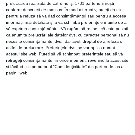
REȘIȚA – Bărbatul de 40 de ani din Reșița și un coleg de
prelucrarea realizată de către noi și 1731 partenerii noștri
„breaslă” din București se dădeau angajaţi ai unei companii
conform descrierii de mai sus. În mod alternativ, puteți da clic
furnizoare de gaze naturale pentru a intra în casele oamenilor
pentru a refuza să vă dați consimțământul sau pentru a accesa
și a le fura bunurile și banii!
informații mai detaliate și a vă schimba preferințele înainte de a
vă exprima consimțământul.
Vă rugăm să rețineți că este posibil
ca anumite prelucrări ale datelor dvs. cu caracter personal să nu
necesite consimțământul dvs., dar aveți dreptul de a refuza o
astfel de prelucrare. Preferințele dvs. se vor aplica numai
acestui site web. Puteți să vă schimbați preferințele sau să vă
Arhive
retrageți consimțământul în orice moment, revenind la acest site
și făcând clic pe butonul "Confidențialitate" din partea de jos a
paginii web.
A
r
h
i
v
e