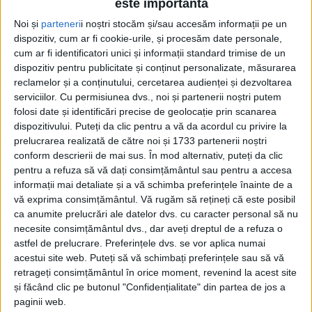
este importantă
CARAȘ-SEVERIN – Silviu Hurduzeu, președintele Consiliului
Noi și
parteneri
i noștri stocăm și/sau accesăm informații pe un
Județean Caraș-Severin, crede că, așa cum a prevăzut încă de
dispozitiv, cum ar fi cookie-urile, și procesăm date personale,
cum ar fi identificatori unici și informații standard trimise de un
anul trecut, planurile de reindustrializare a Caraș-Severinului
dispozitiv pentru publicitate și conținut personalizate, măsurarea
se concretizează deja, inclusiv prin venirea americanilor la
reclamelor și a conținutului, cercetarea audienței și dezvoltarea
combinatul reșițean!
serviciilor.
Cu permisiunea dvs., noi și partenerii noștri putem
folosi date și identificări precise de geolocație prin scanarea
dispozitivului. Puteți da clic pentru a vă da acordul cu privire la
prelucrarea realizată de către noi și 1733 partenerii noștri
conform descrierii de mai sus. În mod alternativ, puteți da clic
pentru a refuza să vă dați consimțământul sau pentru a accesa
informații mai detaliate și a vă schimba preferințele înainte de a
vă exprima consimțământul.
Vă rugăm să rețineți că este posibil
ca anumite prelucrări ale datelor dvs. cu caracter personal să nu
necesite consimțământul dvs., dar aveți dreptul de a refuza o
astfel de prelucrare. Preferințele dvs. se vor aplica numai
acestui site web. Puteți să vă schimbați preferințele sau să vă
retrageți consimțământul în orice moment, revenind la acest site
și făcând clic pe butonul "Confidențialitate" din partea de jos a
paginii web.