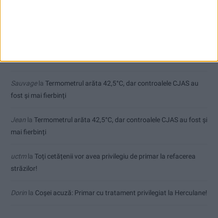
Comentarii recente
Ex-Tinctor
la
Modernizarea Fântânii Cinetice din Reșița se apropie
de final
Sauvage
la
Termometrul arăta 42,5°C, dar controalele CJAS au
fost și mai fierbinți
Jean
la
Termometrul arăta 42,5°C, dar controalele CJAS au fost și
mai fierbinți
uctm
la
Toți cetățenii vor avea privilegiu de primar la refacerea
străzilor!
Dorin
la
Coșei acuză: Primar cu tratament privilegiat la Herculane!