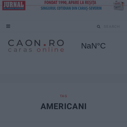
S
e
a
r
c
h
f
TAG
AMERICANI
o
r