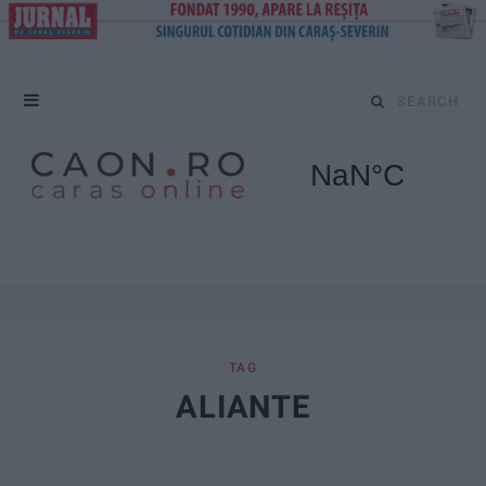
S
e
a
r
c
h
f
TAG
ALIANTE
o
r