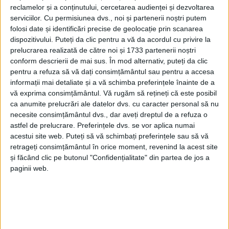
reclamelor și a conținutului, cercetarea audienței și dezvoltarea
CARAȘ-SEVERIN – … pe spinarea cetățeanului. Asta spune
serviciilor.
Cu permisiunea dvs., noi și partenerii noștri putem
medicul Paul Purea, făcând o analiză despre majoritatea celor
folosi date și identificări precise de geolocație prin scanarea
de la cârma județului și nu numai!
dispozitivului. Puteți da clic pentru a vă da acordul cu privire la
prelucrarea realizată de către noi și 1733 partenerii noștri
conform descrierii de mai sus. În mod alternativ, puteți da clic
pentru a refuza să vă dați consimțământul sau pentru a accesa
informații mai detaliate și a vă schimba preferințele înainte de a
vă exprima consimțământul.
Vă rugăm să rețineți că este posibil
ca anumite prelucrări ale datelor dvs. cu caracter personal să nu
necesite consimțământul dvs., dar aveți dreptul de a refuza o
astfel de prelucrare. Preferințele dvs. se vor aplica numai
acestui site web. Puteți să vă schimbați preferințele sau să vă
retrageți consimțământul în orice moment, revenind la acest site
și făcând clic pe butonul "Confidențialitate" din partea de jos a
paginii web.
ŞTIRILE JUDEŢULUI CARAŞ-SEVERIN