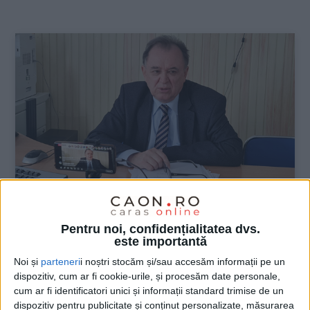
:
ŞTIRILE JUDEŢULUI CARAŞ-SEVERIN
Pentru noi, confidențialitatea dvs.
este importantă
Oameni fără meserie, care vor să se
Noi și
parteneri
i noștri stocăm și/sau accesăm informații pe un
îmbogățească…
dispozitiv, cum ar fi cookie-urile, și procesăm date personale,
cum ar fi identificatori unici și informații standard trimise de un
31 IULIE 2024, 09:23 AM
3 MINUTE DE CITIRE
dispozitiv pentru publicitate și conținut personalizate, măsurarea