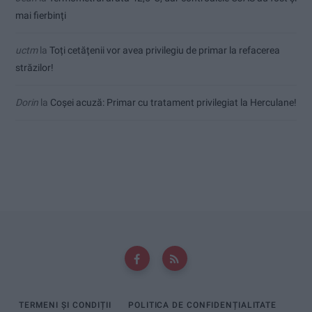
mai fierbinți
uctm
la
Toți cetățenii vor avea privilegiu de primar la refacerea
străzilor!
Dorin
la
Coșei acuză: Primar cu tratament privilegiat la Herculane!
TERMENI ȘI CONDIȚII
POLITICA DE CONFIDENȚIALITATE