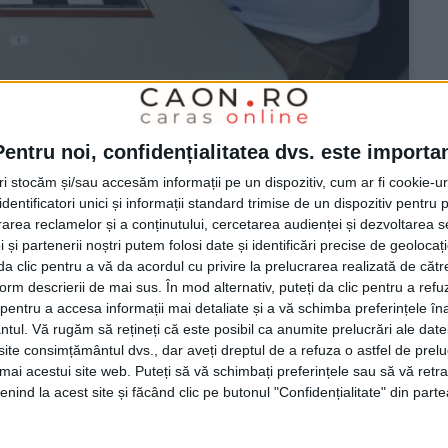
Pentru noi, confidențialitatea dvs. este importa
ț pe tinerii jucători
tri stocăm și/sau accesăm informații pe un dispozitiv, cum ar fi cookie-u
dentificatori unici și informații standard trimise de un dispozitiv pentru p
rea reclamelor și a conținutului, cercetarea audienței și dezvoltarea ser
E
 și partenerii noștri putem folosi date și identificări precise de geoloca
i da clic pentru a vă da acordul cu privire la prelucrarea realizată de cătr
al șahiștii de la Muncitorul Reșița au ocupat ultimul
form descrierii de mai sus. În mod alternativ, puteți da clic pentru a refu
i jucători!
entru a accesa informații mai detaliate și a vă schimba preferințele în
ntul.
Vă rugăm să rețineți că este posibil ca anumite prelucrări ale date
te consimțământul dvs., dar aveți dreptul de a refuza o astfel de prelu
umai acestui site web. Puteți să vă schimbați preferințele sau să vă ret
nind la acest site și făcând clic pe butonul "Confidențialitate" din parte