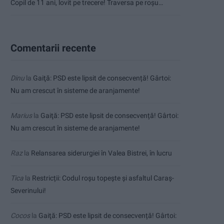
Copil de 11 ani, lovit pe trecere! Traversa pe roșu…
Comentarii recente
Dinu
la
Gaiţă: PSD este lipsit de consecvență! Gârtoi:
Nu am crescut în sisteme de aranjamente!
Marius
la
Gaiţă: PSD este lipsit de consecvență! Gârtoi:
Nu am crescut în sisteme de aranjamente!
Raz
la
Relansarea siderurgiei în Valea Bistrei, în lucru
Tica
la
Restricții: Codul roșu topește și asfaltul Caraș-
Severinului!
Cocos
la
Gaiţă: PSD este lipsit de consecvență! Gârtoi: