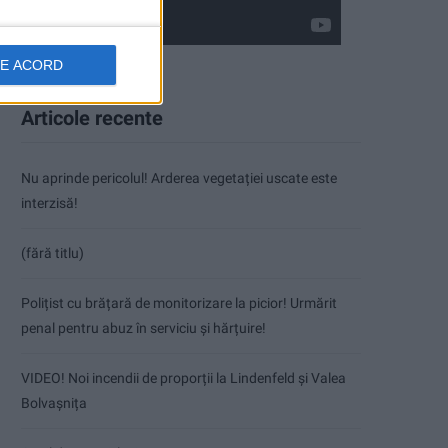
DE ACORD
Articole recente
Nu aprinde pericolul! Arderea vegetației uscate este
interzisă!
(fără titlu)
Polițist cu brățară de monitorizare la picior! Urmărit
penal pentru abuz în serviciu și hărțuire!
VIDEO! Noi incendii de proporții la Lindenfeld și Valea
Bolvașnița