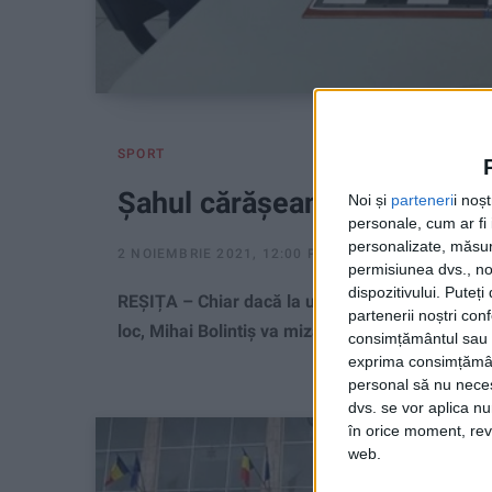
SPORT
Șahul cărășean pune mare pre
Noi și
parteneri
i noș
personale, cum ar fi i
personalizate, măsura
2 NOIEMBRIE 2021, 12:00 PM
3 MINUTE DE CITIR
permisiunea dvs., noi
dispozitivului. Puteț
REȘIȚA – Chiar dacă la ultimul campionat națion
partenerii noștri con
loc, Mihai Bolintiș va miza în continuare pe tineri
consimțământul sau p
exprima consimțămâ
personal să nu necesi
dvs. se vor aplica n
în orice moment, reve
web.