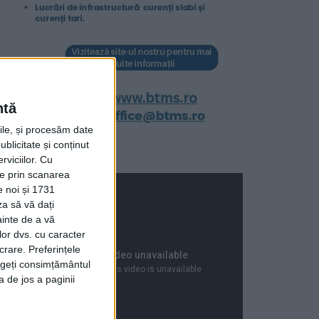
ntă
rile, și procesăm date
ublicitate și conținut
viciilor.
Cu
ție prin scanarea
e noi și 1731
za să vă dați
ainte de a vă
lor dvs. cu caracter
crare. Preferințele
rageți consimțământul
a de jos a paginii