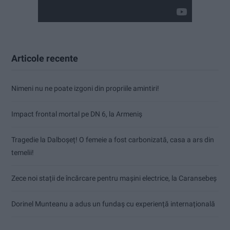
Articole recente
Nimeni nu ne poate izgoni din propriile amintiri!
Impact frontal mortal pe DN 6, la Armeniș
Tragedie la Dalboşeț! O femeie a fost carbonizată, casa a ars din
temelii!
Zece noi stații de încărcare pentru mașini electrice, la Caransebeș
Dorinel Munteanu a adus un fundaș cu experiență internațională