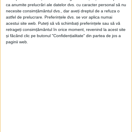
ca anumite prelucrări ale datelor dvs. cu caracter personal să nu
necesite consimțământul dvs., dar aveți dreptul de a refuza o
astfel de prelucrare. Preferințele dvs. se vor aplica numai
acestui site web. Puteți să vă schimbați preferințele sau să vă
retrageți consimțământul în orice moment, revenind la acest site
și făcând clic pe butonul "Confidențialitate" din partea de jos a
ŞTIRILE JUDEŢULUI CARAŞ-SEVERIN
paginii web.
Sezonul concedierilor: 47 de cărășeni
rămân fără loc de muncă!
28 FEBRUARIE 2026, 09:56 AM
3 MINUTE DE CITIRE
CARAȘ-SEVERIN – Cinci dintre aceștia au fost deja concediați,
restul urmând să rămână fără un loc de muncă în luna martie!