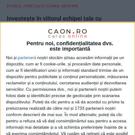
ŞTIRILE JUDEŢULUI CARAŞ-SEVERIN
Investește în viitorul echipei tale cu
bani nerambursabili!
15 APRILIE 2026, 10:41 AM
2 MINUTE DE CITIRE
Pentru noi, confidențialitatea dvs.
este importantă
CARAȘ-SEVERIN – Ucenicia deschide angajatorilor șansa unei
Noi și
parteneri
i noștri stocăm și/sau accesăm informații pe un
finanțări pentru formarea personalului pentru propriile
dispozitiv, cum ar fi cookie-urile, și procesăm date personale,
necesități, iar șomerilor – șansa angajării!
cum ar fi identificatori unici și informații standard trimise de un
dispozitiv pentru publicitate și conținut personalizate, măsurarea
reclamelor și a conținutului, cercetarea audienței și dezvoltarea
serviciilor.
Cu permisiunea dvs., noi și partenerii noștri putem
folosi date și identificări precise de geolocație prin scanarea
dispozitivului. Puteți da clic pentru a vă da acordul cu privire la
prelucrarea realizată de către noi și 1733 partenerii noștri
conform descrierii de mai sus. În mod alternativ, puteți da clic
pentru a refuza să vă dați consimțământul sau pentru a accesa
informații mai detaliate și a vă schimba preferințele înainte de a
vă exprima consimțământul.
Vă rugăm să rețineți că este posibil