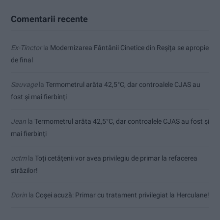
Comentarii recente
Ex-Tinctor
la
Modernizarea Fântânii Cinetice din Reșița se apropie
de final
Sauvage
la
Termometrul arăta 42,5°C, dar controalele CJAS au
fost și mai fierbinți
Jean
la
Termometrul arăta 42,5°C, dar controalele CJAS au fost și
mai fierbinți
uctm
la
Toți cetățenii vor avea privilegiu de primar la refacerea
străzilor!
Dorin
la
Coșei acuză: Primar cu tratament privilegiat la Herculane!