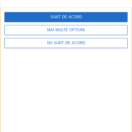
1 NOIEMBRIE 2025, 08:59 AM
2 MINUTE DE CITIRE
CARAȘ-SEVERIN – Ne referim la contractele individuale de
SUNT DE ACORD
muncă perfectate în primele 9 luni ale anului, la angajatori din
județ!
MAI MULTE OPȚIUNI
NU SUNT DE ACORD