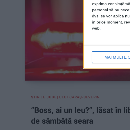
exprima consimțămâ
personal să nu necesi
dvs. se vor aplica n
în orice moment, reve
web.
MAI MULTE 
ŞTIRILE JUDEŢULUI CARAŞ-SEVERIN
”Boss, ai un leu?”, lăsat în 
de sâmbătă seara