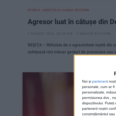
ŞTIRILE JUDEŢULUI CARAŞ-SEVERIN
Agresor luat în cătușe din D
7 AUGUST 2025, 02:25 PM
2 MINUTE DE CITIRE
REȘIȚA – Răfuiala de o agresivitate ieșită din c
schițează nici măcar gesturi de provocare sau
Noi și
parteneri
i noș
personale, cum ar fi i
personalizate, măsura
permisiunea dvs., noi
dispozitivului. Puteț
partenerii noștri con
consimțământul sau p