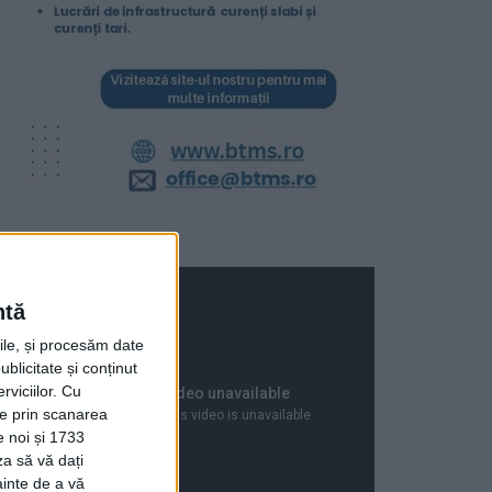
ntă
rile, și procesăm date
ublicitate și conținut
viciilor.
Cu
ție prin scanarea
e noi și 1733
za să vă dați
ainte de a vă