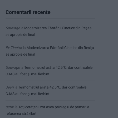
Comentarii recente
Sauvage
la
Modernizarea Fântânii Cinetice din Reșița
se apropie de final
Ex-Tinctor
la
Modernizarea Fântânii Cinetice din Reșița
se apropie de final
Sauvage
la
Termometrul arăta 42,5°C, dar controalele
CJAS au fost și mai fierbinți
Jean
la
Termometrul arăta 42,5°C, dar controalele
CJAS au fost și mai fierbinți
uctm
la
Toți cetățenii vor avea privilegiu de primar la
refacerea străzilor!