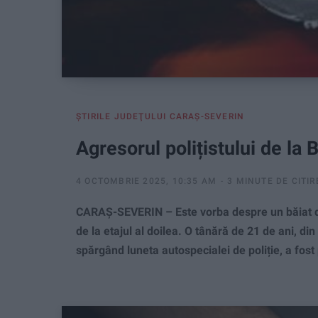
ŞTIRILE JUDEŢULUI CARAŞ-SEVERIN
Agresorul polițistului de la 
4 OCTOMBRIE 2025, 10:35 AM
3 MINUTE DE CITIR
CARAȘ-SEVERIN – Este vorba despre un băiat de 1
de la etajul al doilea. O tânără de 21 de ani, di
spărgând luneta autospecialei de poliție, a fost 