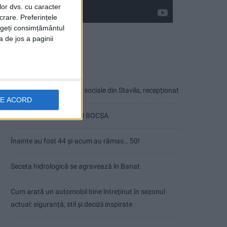
lor dvs. cu caracter
crare. Preferințele
rageți consimțământul
a de jos a paginii
Articole recente
Ultimul bloc de locuințe sociale din Stavila, recepționat
DE ACORD
ANUNŢ OPRIRE APĂ ÎN BOCȘA
Înainte au fost 44 și-acum au rămas… 50!
Seceta hidrologică se agravează în Banat
Cum arată un automobil bine întreținut în sezonul
actual: siguranță, stil și decizii inspirate