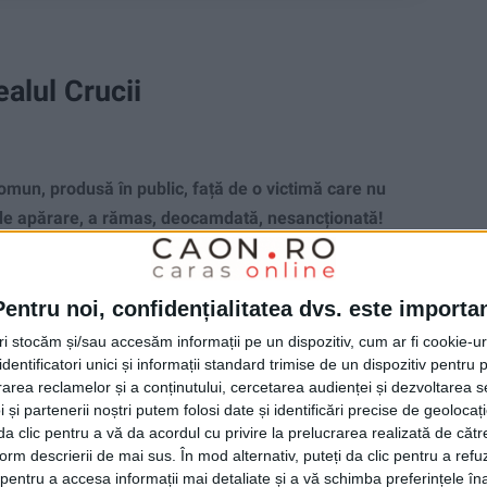
ealul Crucii
omun, produsă în public, față de o victimă care nu
 de apărare, a rămas, deocamdată, nesancționată!
Pentru noi, confidențialitatea dvs. este importa
tri stocăm și/sau accesăm informații pe un dispozitiv, cum ar fi cookie-u
dentificatori unici și informații standard trimise de un dispozitiv pentru p
rea reclamelor și a conținutului, cercetarea audienței și dezvoltarea ser
 și partenerii noștri putem folosi date și identificări precise de geoloca
i da clic pentru a vă da acordul cu privire la prelucrarea realizată de cătr
form descrierii de mai sus. În mod alternativ, puteți da clic pentru a refu
entru a accesa informații mai detaliate și a vă schimba preferințele în