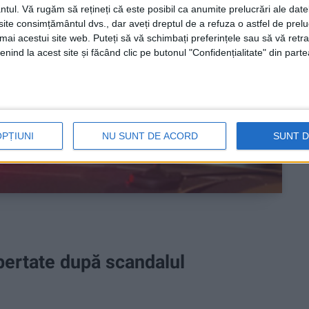
ntul.
Vă rugăm să rețineți că este posibil ca anumite prelucrări ale date
te consimțământul dvs., dar aveți dreptul de a refuza o astfel de prelu
umai acestui site web. Puteți să vă schimbați preferințele sau să vă ret
nind la acest site și făcând clic pe butonul "Confidențialitate" din parte
OPȚIUNI
NU SUNT DE ACORD
SUNT 
libertate după scandalul