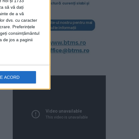
e noi și 1733
za să vă dați
ainte de a vă
lor dvs. cu caracter
crare. Preferințele
rageți consimțământul
a de jos a paginii
DE ACORD