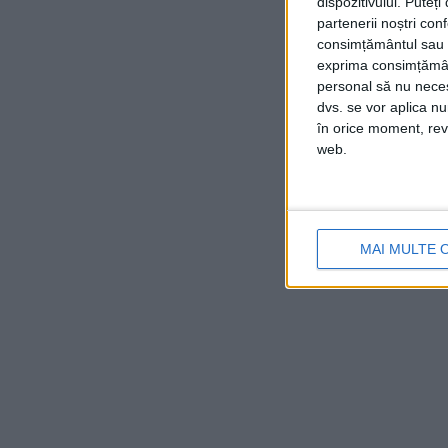
dispozitivului. Puteț
partenerii noștri con
consimțământul sau p
exprima consimțămâ
personal să nu necesi
dvs. se vor aplica n
în orice moment, reve
web.
MAI MULTE 