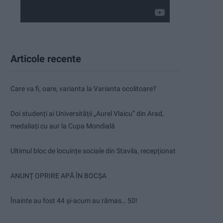
Articole recente
Care va fi, oare, varianta la Varianta ocolitoare?
Doi studenți ai Universității „Aurel Vlaicu” din Arad,
medaliați cu aur la Cupa Mondială
Ultimul bloc de locuințe sociale din Stavila, recepționat
ANUNŢ OPRIRE APĂ ÎN BOCȘA
Înainte au fost 44 și-acum au rămas… 50!