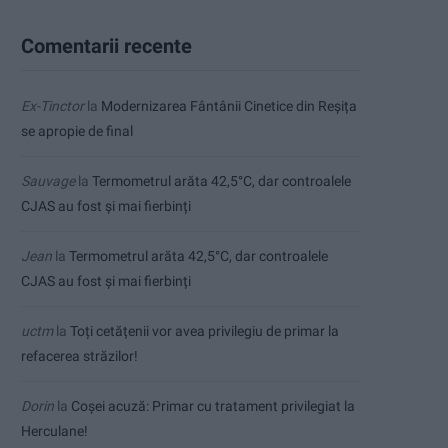
Comentarii recente
Ex-Tinctor
la
Modernizarea Fântânii Cinetice din Reșița
se apropie de final
Sauvage
la
Termometrul arăta 42,5°C, dar controalele
CJAS au fost și mai fierbinți
Jean
la
Termometrul arăta 42,5°C, dar controalele
CJAS au fost și mai fierbinți
uctm
la
Toți cetățenii vor avea privilegiu de primar la
refacerea străzilor!
Dorin
la
Coșei acuză: Primar cu tratament privilegiat la
Herculane!