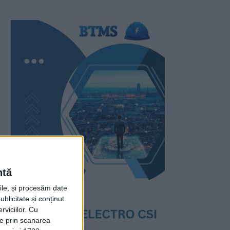
ntă
rile, și procesăm date
ublicitate și conținut
viciilor.
Cu
ție prin scanarea