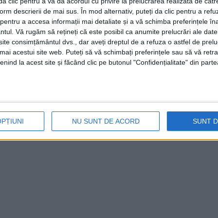
i da clic pentru a vă da acordul cu privire la prelucrarea realizată de cătr
form descrierii de mai sus. În mod alternativ, puteți da clic pentru a refu
entru a accesa informații mai detaliate și a vă schimba preferințele în
ntul.
Vă rugăm să rețineți că este posibil ca anumite prelucrări ale date
te consimțământul dvs., dar aveți dreptul de a refuza o astfel de prelu
umai acestui site web. Puteți să vă schimbați preferințele sau să vă ret
nind la acest site și făcând clic pe butonul "Confidențialitate" din parte
OPȚIUNI
NU SUNT DE ACORD
SUNT 