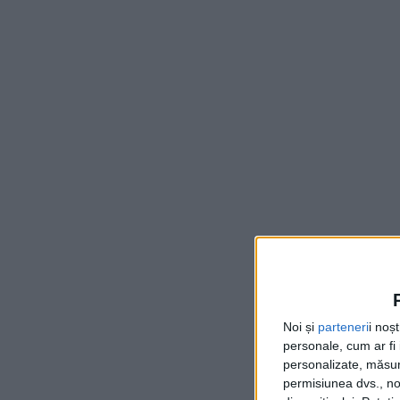
Noi și
parteneri
i noș
personale, cum ar fi i
personalizate, măsura
permisiunea dvs., noi