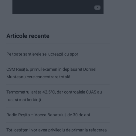
Articole recente
Pe toate șantierele se lucrează cu spor
CSM Reșița, primul examen în deplasare! Dorinel
Munteanu cere concentrare totală!
Termometrul arăta 42,5°C, dar controalele CJAS au
fost și mai fierbinți
Radio Reșița – Vocea Banatului, de 30 de ani
Toți cetățenii vor avea privilegiu de primar la refacerea