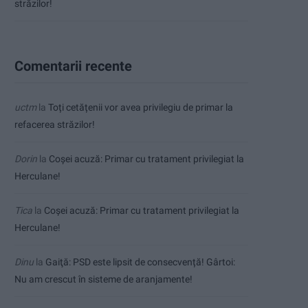
străzilor!
Comentarii recente
uctm
la
Toți cetățenii vor avea privilegiu de primar la
refacerea străzilor!
Dorin
la
Coșei acuză: Primar cu tratament privilegiat la
Herculane!
Tica
la
Coșei acuză: Primar cu tratament privilegiat la
Herculane!
Dinu
la
Gaiţă: PSD este lipsit de consecvență! Gârtoi:
Nu am crescut în sisteme de aranjamente!