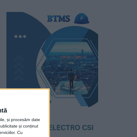
ntă
rile, și procesăm date
ublicitate și conținut
viciilor.
Cu