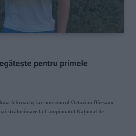
regătește pentru primele
luna februarie, iar antrenorul Octavian Bârsanu
 mai strălucitoare la Campionatul Național de