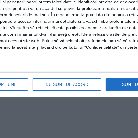
 și partenerii noștri putem folosi date și identificări precise de geoloca
i da clic pentru a vă da acordul cu privire la prelucrarea realizată de cătr
form descrierii de mai sus. În mod alternativ, puteți da clic pentru a refu
entru a accesa informații mai detaliate și a vă schimba preferințele în
ntul.
Vă rugăm să rețineți că este posibil ca anumite prelucrări ale date
te consimțământul dvs., dar aveți dreptul de a refuza o astfel de prelu
umai acestui site web. Puteți să vă schimbați preferințele sau să vă ret
nind la acest site și făcând clic pe butonul "Confidențialitate" din parte
OPȚIUNI
NU SUNT DE ACORD
SUNT 