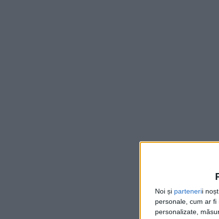
Noi și
parteneri
i noș
personale, cum ar fi i
personalizate, măsura