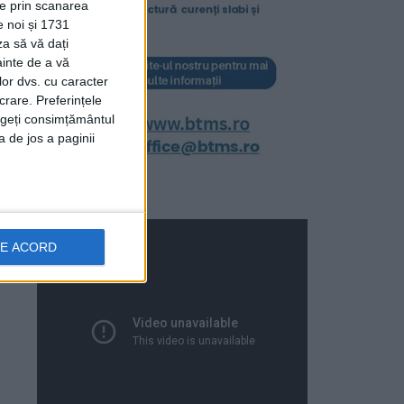
ție prin scanarea
e noi și 1731
za să vă dați
ainte de a vă
lor dvs. cu caracter
crare. Preferințele
rageți consimțământul
a de jos a paginii
DE ACORD