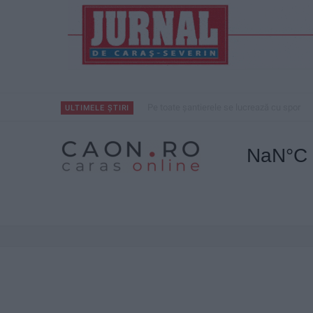
Pe toate șantierele se lucrează cu spor
ULTIMELE ȘTIRI