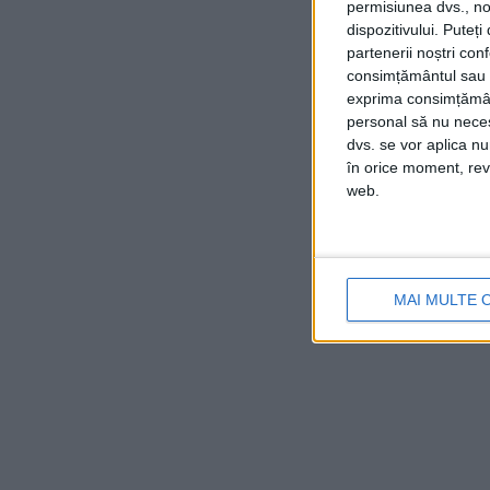
permisiunea dvs., noi
dispozitivului. Puteț
partenerii noștri con
consimțământul sau p
exprima consimțămâ
personal să nu necesi
dvs. se vor aplica n
în orice moment, reve
web.
MAI MULTE 