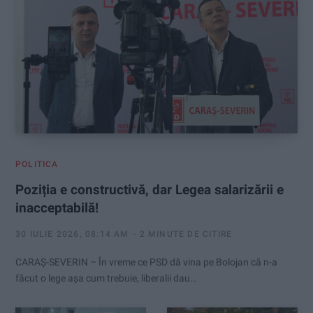
:
POLITICA
Poziția e constructivă, dar Legea salarizării e
inacceptabilă!
30 IULIE 2026, 08:14 AM
2 MINUTE DE CITIRE
CARAȘ-SEVERIN – În vreme ce PSD dă vina pe Bolojan că n-a
făcut o lege așa cum trebuie, liberalii dau…