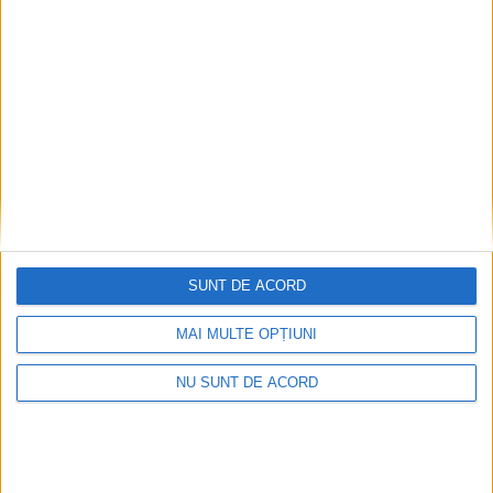
REȘIȚA – Societatea AQUACARAȘ a organizat vineri, 31 iulie, la
sediul din Reșița, cea de-a doua ediție a ceremoniei dedicate…
0
SUNT DE ACORD
MAI MULTE OPȚIUNI
NU SUNT DE ACORD