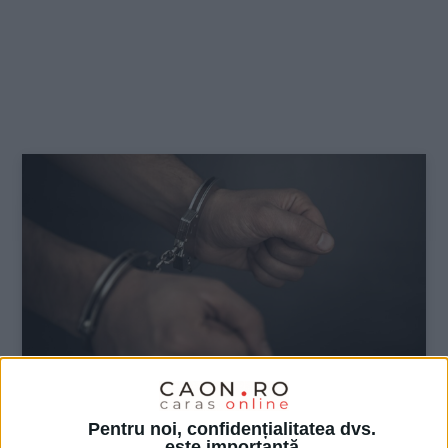
Pentru noi, confidențialitatea dvs.
ŞTIRILE JUDEŢULUI CARAŞ-SEVERIN
este importantă