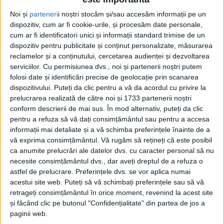
Caransebeșean arestat pentru violență
Noi și
parteneri
i noștri stocăm și/sau accesăm informații pe un
dispozitiv, cum ar fi cookie-urile, și procesăm date personale,
și amenințări cu moartea
cum ar fi identificatori unici și informații standard trimise de un
dispozitiv pentru publicitate și conținut personalizate, măsurarea
1 AUGUST 2026, 09:19 AM
2 MINUTE DE CITIRE
reclamelor și a conținutului, cercetarea audienței și dezvoltarea
serviciilor.
Cu permisiunea dvs., noi și partenerii noștri putem
CARANSEBEȘ – „Dacă aș ști unde ești, ți-aș da foc să arzi ca
folosi date și identificări precise de geolocație prin scanarea
șobolanii!” Așa a sunat amenințarea pe care un bărbat i-a
dispozitivului. Puteți da clic pentru a vă da acordul cu privire la
transmis-o soției, după care a doua zi, ca tacâmul să fie
prelucrarea realizată de către noi și 1733 partenerii noștri
complet, a și smotocit-o bine!
conform descrierii de mai sus. În mod alternativ, puteți da clic
pentru a refuza să vă dați consimțământul sau pentru a accesa
informații mai detaliate și a vă schimba preferințele înainte de a
vă exprima consimțământul.
Vă rugăm să rețineți că este posibil
ca anumite prelucrări ale datelor dvs. cu caracter personal să nu
necesite consimțământul dvs., dar aveți dreptul de a refuza o
astfel de prelucrare. Preferințele dvs. se vor aplica numai
acestui site web. Puteți să vă schimbați preferințele sau să vă
retrageți consimțământul în orice moment, revenind la acest site
și făcând clic pe butonul "Confidențialitate" din partea de jos a
paginii web.