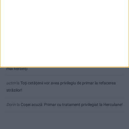
Comentarii recente
Ex-Tinctor
la
Modernizarea Fântânii Cinetice din Reșița se apropie
de final
Sauvage
la
Termometrul arăta 42,5°C, dar controalele CJAS au
fost și mai fierbinți
Jean
la
Termometrul arăta 42,5°C, dar controalele CJAS au fost și
mai fierbinți
uctm
la
Toți cetățenii vor avea privilegiu de primar la refacerea
străzilor!
Dorin
la
Coșei acuză: Primar cu tratament privilegiat la Herculane!