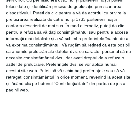
serviciilor.
Cu permisiunea dvs., noi și partenerii noștri putem
folosi date și identificări precise de geolocație prin scanarea
dispozitivului. Puteți da clic pentru a vă da acordul cu privire la
prelucrarea realizată de către noi și 1733 partenerii noștri
conform descrierii de mai sus. În mod alternativ, puteți da clic
pentru a refuza să vă dați consimțământul sau pentru a accesa
informații mai detaliate și a vă schimba preferințele înainte de a
vă exprima consimțământul.
Vă rugăm să rețineți că este posibil
ca anumite prelucrări ale datelor dvs. cu caracter personal să nu
necesite consimțământul dvs., dar aveți dreptul de a refuza o
astfel de prelucrare. Preferințele dvs. se vor aplica numai
acestui site web. Puteți să vă schimbați preferințele sau să vă
retrageți consimțământul în orice moment, revenind la acest site
și făcând clic pe butonul "Confidențialitate" din partea de jos a
paginii web.
0