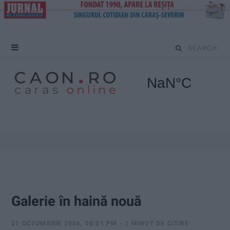
S
e
a
r
c
h
f
o
Galerie în haină nouă
r
31 OCTOMBRIE 2006, 08:01 PM
1 MINUT DE CITIRE