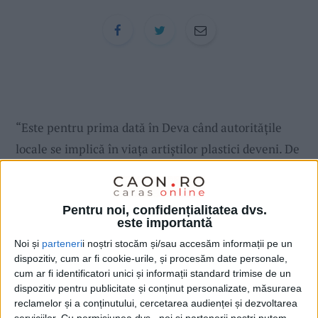
:
“Este pentru prima dată în Deva când autorităţile
locale se implică în viaţa artiştilor plastici deveni. De
fapt au început să-şi mai facă apariţia şi la
manifestările acestora, ceea ce nu poate decât să ne
Pentru noi, confidențialitatea dvs.
bucure!”, a mai spus Ioan Tengheru.
este importantă
Noi și
parteneri
i noștri stocăm și/sau accesăm informații pe un
Sanda Bocăniciu
dispozitiv, cum ar fi cookie-urile, și procesăm date personale,
cum ar fi identificatori unici și informații standard trimise de un
dispozitiv pentru publicitate și conținut personalizate, măsurarea
reclamelor și a conținutului, cercetarea audienței și dezvoltarea