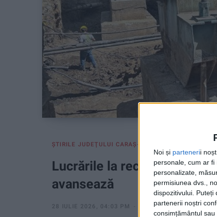
ŞTIRILE JUDEŢULUI CARAŞ-SEVERIN
Noi și
parteneri
i noș
Lucrările la reconversia funi
personale, cum ar fi i
personalizate, măsura
avansează
permisiunea dvs., noi
dispozitivului. Puteț
partenerii noștri con
28 IULIE 2026, 04:03 PM
2 MINUTE DE CITIRE
consimțământul sau p