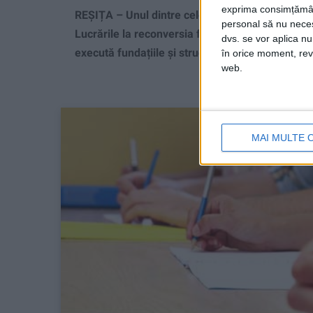
exprima consimțămâ
REȘIȚA – Unul dintre cele mai spectaculoase pr
personal să nu necesi
Lucrările la reconversia fostului Funicular de Ca
dvs. se vor aplica n
execută fundațiile și structurile de rezistență ale 
în orice moment, reve
web.
MAI MULTE 