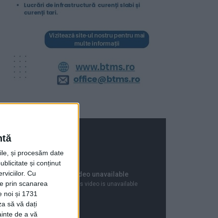
ntă
rile, și procesăm date
ublicitate și conținut
viciilor.
Cu
ție prin scanarea
e noi și 1731
za să vă dați
ainte de a vă