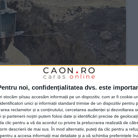
Pentru noi, confidențialitatea dvs. este importa
tri stocăm și/sau accesăm informații pe un dispozitiv, cum ar fi cookie-u
cularului din Reșița
dentificatori unici și informații standard trimise de un dispozitiv pentru p
rea reclamelor și a conținutului, cercetarea audienței și dezvoltarea ser
 și partenerii noștri putem folosi date și identificări precise de geoloca
i da clic pentru a vă da acordul cu privire la prelucrarea realizată de cătr
form descrierii de mai sus. În mod alternativ, puteți da clic pentru a refu
entru a accesa informații mai detaliate și a vă schimba preferințele în