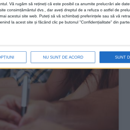
ntul.
Vă rugăm să rețineți că este posibil ca anumite prelucrări ale date
oiecte de regenerare urbană din Reșița prinde contur.
te consimțământul dvs., dar aveți dreptul de a refuza o astfel de prelu
lcar sunt în plină desfășurare, iar pe șantier se
umai acestui site web. Puteți să vă schimbați preferințele sau să vă ret
viitorului traseu destinat pietonilor și bicicliștilor!
nind la acest site și făcând clic pe butonul "Confidențialitate" din parte
OPȚIUNI
NU SUNT DE ACORD
SUNT 