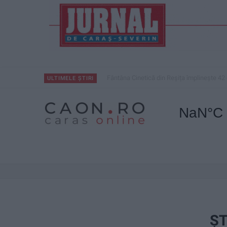
Fântâna Cinetică din Reșița împlinește 42 
ULTIMELE ȘTIRI
ŞT