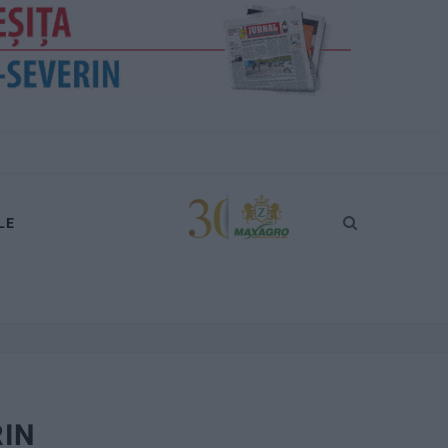
LE
RIN