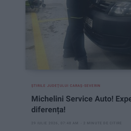
ŞTIRILE JUDEŢULUI CARAŞ-SEVERIN
Michelini Service Auto! Exp
diferența!
29 IULIE 2026, 07:48 AM
2 MINUTE DE CITIRE