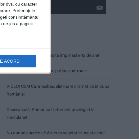
lor dvs. cu caracter
crare. Preferințele
rageți consimțământul
a de jos a paginii
Articole recente
Fântâna Cinetică din Reșița împlinește 42 de ani!
DE ACORD
Mai puțini inspectori, mai puține controale
VIDEO! CSM Caransebeș, eliminare dramatică în Cupa
României
Coșei acuză: Primar cu tratament privilegiat la
Herculane!
Nu aprinde pericolul! Arderea vegetației uscate este