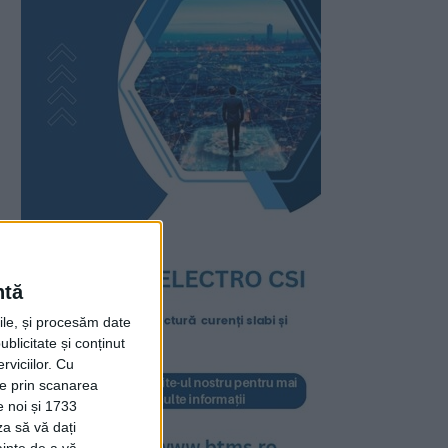
ntă
rile, și procesăm date
ublicitate și conținut
viciilor.
Cu
ție prin scanarea
e noi și 1733
za să vă dați