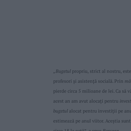
„Bugetul
propriu, strict al nostru, est
profesori și asistență socială. Prin
măs
pierde circa 5 milioane de lei. Ca să 
acest an am avut alocați pentru
invest
bugetul
alocat pentru investiții pe an
estimează pe anul viitor. Aceștia sunt
circa 18 la sută”,
a spus
Borcean
.