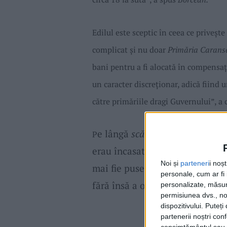
Edilul este sceptic
în ceea ce priveșt
complicat și nu doar
Primăria Carans
bani pentru a fi aloca
t
ă în compensați
un caracter discreționar, adică fiind
către primăriile dragi Guvernului”,
a 
e lângă
scăderea impozitului pe
P
erau încasate de primării, ceea
Noi și
parteneri
i noș
mai fie puse la socoteală
majoră
personale, cum ar fi i
fără însă a oferi și sursele de f
personalizate, măsura
permisiunea dvs., noi
dispozitivului. Puteț
partenerii noștri con