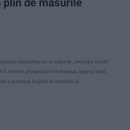
n plin de masurile
cipiului Caransebeș nu va scăpa de „revoluția fiscală”
18. Potrivit primarului Felix Borcean, bugetul local
cât a însemnat bugetul de investiții al