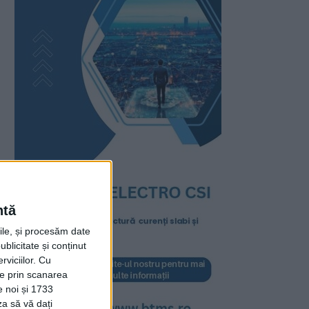
ntă
rile, și procesăm date
ublicitate și conținut
viciilor.
Cu
ție prin scanarea
e noi și 1733
za să vă dați