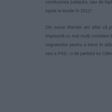
conducerea judeţului, sau de fap
luptat la locale în 2012“.
Din surse liberale am aflat că 
împreună cu mai mulţi consilieri l
migratorilor pentru a trece în al
cea a PSD, ci de partidul lui Căl