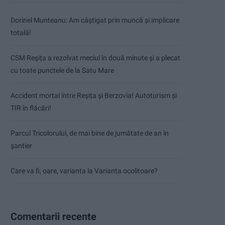
Dorinel Munteanu: Am câștigat prin muncă și implicare
totală!
CSM Reșița a rezolvat meciul în două minute și a plecat
cu toate punctele de la Satu Mare
Accident mortal între Reșița și Berzovia! Autoturism și
TIR în flăcări!
Parcul Tricolorului, de mai bine de jumătate de an în
șantier
Care va fi, oare, varianta la Varianta ocolitoare?
Comentarii recente