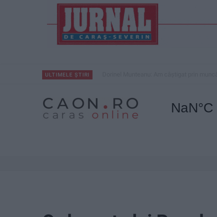
Dorinel Munteanu: Am câștigat prin muncă 
ULTIMELE ȘTIRI