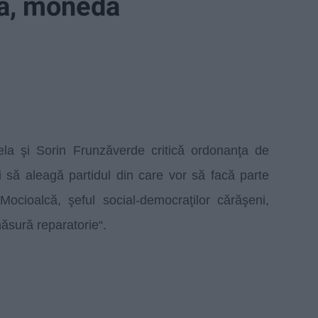
ea, moneda
ela şi
Sorin Frunzăverde
critică ordonanţa de
li să aleagă partidul din care vor să facă parte
Mocioalcă, şeful social-democraţilor cărăşeni,
ăsură reparatorie“.