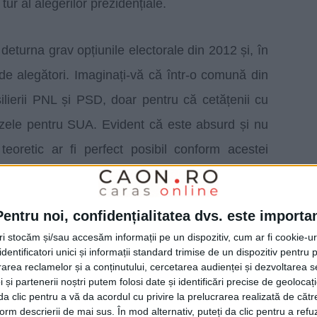
ur al alegerilor prezidențiale.
deturna grav opțiunile electorale din 2012 și, în
 de alegători. Imaginați-vă că într-o comună din
lierii PNL și PSD, doar pentru că cetățenii cu
 vizele pentru SUA. Evident că este absurd și nu
eoretic ar fi perfect posibil conform acestei
 cazuri de mutații politice, dar nu este exclus
in varii motive și în
Caraș-Severin
“, a precizat
Pentru noi, confidențialitatea dvs. este importa
lui Naţional Liberal
Caraş-Severin
.
tri stocăm și/sau accesăm informații pe un dispozitiv, cum ar fi cookie-u
dentificatori unici și informații standard trimise de un dispozitiv pentru p
rea reclamelor și a conținutului, cercetarea audienței și dezvoltarea ser
 de preşedintele CJ,
Sorin Frunzăverde
, ca fiind
 și partenerii noștri putem folosi date și identificări precise de geoloca
ăptămânii cu şefii Partidului Popular European
i da clic pentru a vă da acordul cu privire la prelucrarea realizată de cătr
form descrierii de mai sus. În mod alternativ, puteți da clic pentru a refu