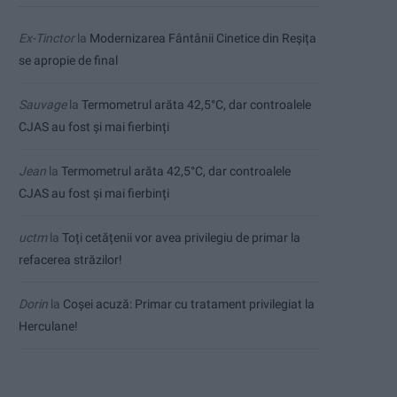
Ex-Tinctor
la
Modernizarea Fântânii Cinetice din Reșița
se apropie de final
Sauvage
la
Termometrul arăta 42,5°C, dar controalele
CJAS au fost și mai fierbinți
Jean
la
Termometrul arăta 42,5°C, dar controalele
CJAS au fost și mai fierbinți
uctm
la
Toți cetățenii vor avea privilegiu de primar la
refacerea străzilor!
Dorin
la
Coșei acuză: Primar cu tratament privilegiat la
Herculane!