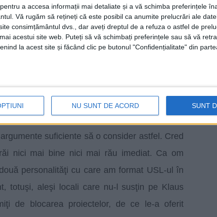
acest sens, condamnând această variantă
entru a accesa informații mai detaliate și a vă schimba preferințele în
ntul.
Vă rugăm să rețineți că este posibil ca anumite prelucrări ale date
 locali au 45 de zile să opteze cu privire la
te consimțământul dvs., dar aveți dreptul de a refuza o astfel de prelu
unde nu se întâmplă asemenea lucruri. Nu am
umai acestui site web. Puteți să vă schimbați preferințele sau să vă ret
nind la acest site și făcând clic pe butonul "Confidențialitate" din parte
u. Colegii mei au avut o întâlnire cu primarii din
nu avem asemenea situaţii. Această ordonanţă de
ducere guvernamentală abuzivă“.
OPȚIUNI
NU SUNT DE ACORD
SUNT 
aş-Severin
, Ion Mocioalcă, a spus că ordonanţa
 argumente suficiente să o consider astfel. Cred
ăi nici mai bine nici mai rău imediat. Ca om
le două personalităţi cu care am format USL-ul în
, totuşi, aleşi locali care nu-l susţin pe Klaus
ţi de blocarea proiectelor, de ce le-a oferit