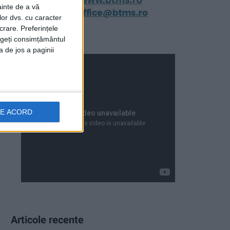
ainte de a vă
lor dvs. cu caracter
crare. Preferințele
rageți consimțământul
a de jos a paginii
DE ACORD
Articole recente