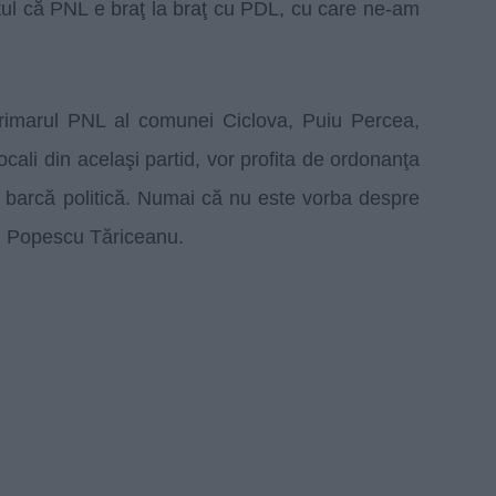
tul că PNL e braţ la braţ cu PDL, cu care ne-am
primarul PNL al comunei Ciclova, Puiu Percea,
ocali din acelaşi partid, vor profita de ordonanţa
tă barcă politică. Numai că nu este vorba despre
in Popescu Tăriceanu.