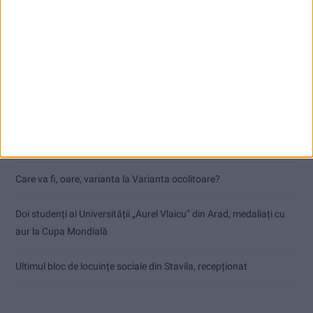
Articole recente
Accident mortal între Reșița și Berzovia! Autoturism și TIR în
flăcări!
Parcul Tricolorului, de mai bine de jumătate de an în șantier
Care va fi, oare, varianta la Varianta ocolitoare?
Doi studenți ai Universității „Aurel Vlaicu” din Arad, medaliați cu
aur la Cupa Mondială
Ultimul bloc de locuințe sociale din Stavila, recepționat