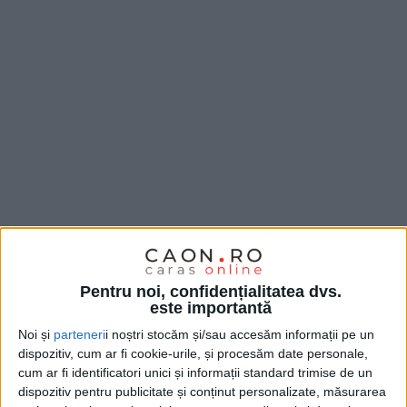
Pentru noi, confidențialitatea dvs.
Discuții aprinse între oficialii
AquaCaraș
și mai mulți
este importantă
locuitori ai
Caransebeșului
la dezbaterea organizată
Noi și
parteneri
i noștri stocăm și/sau accesăm informații pe un
de
primarul Felix Borcean
cu privire la calitatea apei
dispozitiv, cum ar fi cookie-urile, și procesăm date personale,
cum ar fi identificatori unici și informații standard trimise de un
din municipiu. Nu puține au fost nemulțumirile
dispozitiv pentru publicitate și conținut personalizate, măsurarea