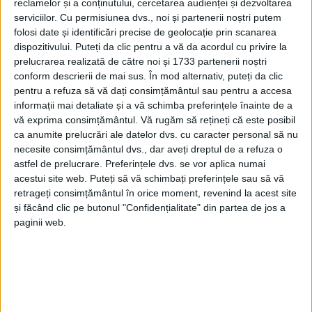
oamenilor veniți din
Pipirig, Balta Sărată, Nicolae
reclamelor și a conținutului, cercetarea audienței și dezvoltarea
serviciilor.
Cu permisiunea dvs., noi și partenerii noștri putem
Bălcescu, Nord sau Racoviței
.
De la p
oliclorur
a
de
folosi date și identificări precise de geolocație prin scanarea
aluminiu
cu care se
tratează apa, despre
care
aceștia
dispozitivului. Puteți da clic pentru a vă da acordul cu privire la
prelucrarea realizată de către noi și 1733 partenerii noștri
spun ca ar fi
cancerigenă, fapt infirmat de
conform descrierii de mai sus. În mod alternativ, puteți da clic
AquaCaraș,
trecând prin rețelele legate aiurea, lipsa
pentru a refuza să vă dați consimțământul sau pentru a accesa
echipelor de intervenție și a dotărilor, neanunțarea
informații mai detaliate și a vă schimba preferințele înainte de a
vă exprima consimțământul.
Vă rugăm să rețineți că este posibil
întreruperilor de furnizare a apei, închiderea
ca anumite prelucrări ale datelor dvs. cu caracter personal să nu
casieriei și, evident, cireașa de pe tort, apa murdară
necesite consimțământul dvs., dar aveți dreptul de a refuza o
astfel de prelucrare. Preferințele dvs. se vor aplica numai
de la robinete.
acestui site web. Puteți să vă schimbați preferințele sau să vă
retrageți consimțământul în orice moment, revenind la acest site
și făcând clic pe butonul "Confidențialitate" din partea de jos a
paginii web.
„
Nu mai vrem explicații, vrem ceva concret. Soluția e
să ne faceți un preț ca să acceptăm, dacă tehnic n-
aveți soluție, măcar financiar…”,
au spus din capul
locului locuitorii prezen
ți la dezbatere.
Șefa