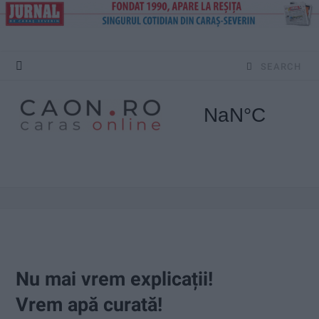
S
e
a
r
c
h
f
o
Nu mai vrem explicații!
r
Vrem apă curată!