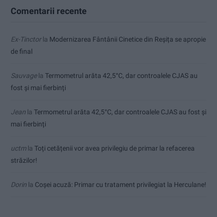
Comentarii recente
Ex-Tinctor
la
Modernizarea Fântânii Cinetice din Reșița se apropie
de final
Sauvage
la
Termometrul arăta 42,5°C, dar controalele CJAS au
fost și mai fierbinți
Jean
la
Termometrul arăta 42,5°C, dar controalele CJAS au fost și
mai fierbinți
uctm
la
Toți cetățenii vor avea privilegiu de primar la refacerea
străzilor!
Dorin
la
Coșei acuză: Primar cu tratament privilegiat la Herculane!