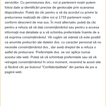
serviciilor.
Cu permisiunea dvs., noi și partenerii noștri putem
folosi date și identificări precise de geolocație prin scanarea
dispozitivului. Puteți da clic pentru a vă da acordul cu privire la
prelucrarea realizată de către noi și 1733 partenerii noștri
conform descrierii de mai sus. În mod alternativ, puteți da clic
pentru a refuza să vă dați consimțământul sau pentru a accesa
informații mai detaliate și a vă schimba preferințele înainte de a
vă exprima consimțământul.
Vă rugăm să rețineți că este posibil
ca anumite prelucrări ale datelor dvs. cu caracter personal să nu
necesite consimțământul dvs., dar aveți dreptul de a refuza o
astfel de prelucrare. Preferințele dvs. se vor aplica numai
acestui site web. Puteți să vă schimbați preferințele sau să vă
retrageți consimțământul în orice moment, revenind la acest site
și făcând clic pe butonul "Confidențialitate" din partea de jos a
Din păcate, echipajul medical de pe
elicopterul
paginii web.
SMURD de la Punctul de Operare Aeromedicală
Caransebeș
ajuns la fața locului n-a mai putut face
nimic, femeia suferind răni foarte grave.
„În cursul acestei seri,
polițiștii
din cadrul
Poliției