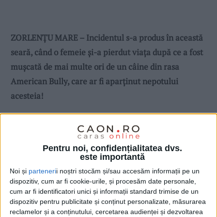
ZORLENȚU MARE – Incidentul s-a produs în această
seară, când o femeie și-a pierdut viața după ce a fost
mușcată de mai multe ori de un câine din rasa
American Bully, care ar fi aparținut nepotului
acesteia!
Pentru noi, confidențialitatea dvs.
este importantă
Noi și
parteneri
i noștri stocăm și/sau accesăm informații pe un
dispozitiv, cum ar fi cookie-urile, și procesăm date personale,
cum ar fi identificatori unici și informații standard trimise de un
dispozitiv pentru publicitate și conținut personalizate, măsurarea
reclamelor și a conținutului, cercetarea audienței și dezvoltarea