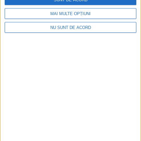
MAI MULTE OPȚIUNI
NU SUNT DE ACORD
Tragedie la Dalboşeț! O femeie a fost carbonizată,
casa a ars din temelii!
2026-08-09