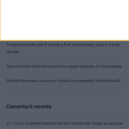
Nimeni nu ne poate izgoni din propriile amintiri!
Impact frontal mortal pe DN 6, la Armeniș
Tragedie la Dalboşeț! O femeie a fost carbonizată, casa a ars din
temelii!
Zece noi stații de încărcare pentru mașini electrice, la Caransebeș
Dorinel Munteanu a adus un fundaș cu experiență internațională
Comentarii recente
Ex-Tinctor
la
Modernizarea Fântânii Cinetice din Reșița se apropie