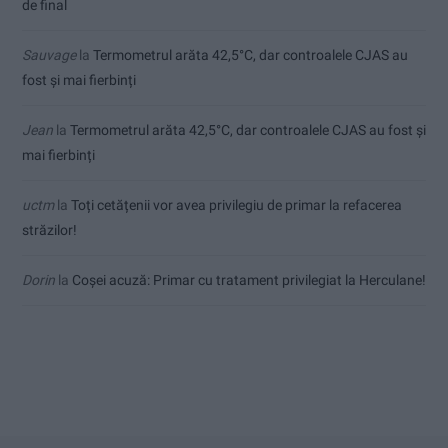
de final
Sauvage
la
Termometrul arăta 42,5°C, dar controalele CJAS au
fost și mai fierbinți
Jean
la
Termometrul arăta 42,5°C, dar controalele CJAS au fost și
mai fierbinți
uctm
la
Toți cetățenii vor avea privilegiu de primar la refacerea
străzilor!
Dorin
la
Coșei acuză: Primar cu tratament privilegiat la Herculane!