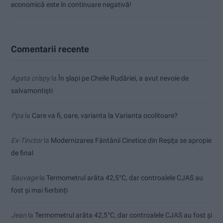
economică este în continuare negativă!
Comentarii recente
Agata crispy
la
În șlapi pe Cheile Rudăriei, a avut nevoie de
salvamontiști
Ppa
la
Care va fi, oare, varianta la Varianta ocolitoare?
Ex-Tinctor
la
Modernizarea Fântânii Cinetice din Reșița se apropie
de final
Sauvage
la
Termometrul arăta 42,5°C, dar controalele CJAS au
fost și mai fierbinți
Jean
la
Termometrul arăta 42,5°C, dar controalele CJAS au fost și