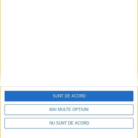
Procuror cărășean reținut după focuri de armă
2026-08-10
SUNT DE ACORD
MAI MULTE OPȚIUNI
NU SUNT DE ACORD