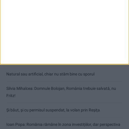
Articole recente
Procuror cărășean reținut după focuri de armă
Natural sau artificial, chiar nu stăm bine cu sporul
Silvia Mihalcea: Domnule Bolojan, România trebuie salvată, nu
Fritz!
Și băut, și cu permisul suspendat, la volan prin Reșița
Ioan Popa: România rămâne în zona investițiilor, dar perspectiva