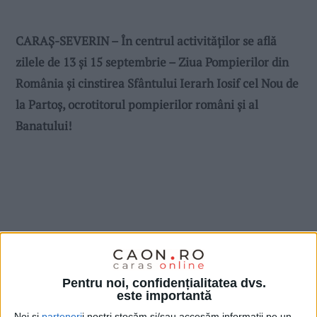
CARAȘ-SEVERIN – În centrul activităților se află
zilele de 13 și 15 septembrie – Ziua Pompierilor din
România și cinstirea Sfântului Ierarh Iosif cel Nou de
la Partoș, ocrotitorul pompierilor români și al
Banatului!
Pentru noi, confidențialitatea dvs.
este importantă
Noi și
parteneri
i noștri stocăm și/sau accesăm informații pe un