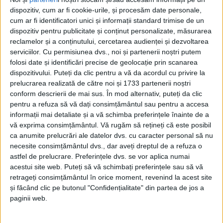
dispozitiv, cum ar fi cookie-urile, și procesăm date personale,
cum ar fi identificatori unici și informații standard trimise de un
dispozitiv pentru publicitate și conținut personalizate, măsurarea
reclamelor și a conținutului, cercetarea audienței și dezvoltarea
serviciilor.
Cu permisiunea dvs., noi și partenerii noștri putem
folosi date și identificări precise de geolocație prin scanarea
dispozitivului. Puteți da clic pentru a vă da acordul cu privire la
prelucrarea realizată de către noi și 1733 partenerii noștri
conform descrierii de mai sus. În mod alternativ, puteți da clic
pentru a refuza să vă dați consimțământul sau pentru a accesa
informații mai detaliate și a vă schimba preferințele înainte de a
vă exprima consimțământul.
Vă rugăm să rețineți că este posibil
Pentru a onora memoria tuturor eroilor, dar și pentru
ca anumite prelucrări ale datelor dvs. cu caracter personal să nu
necesite consimțământul dvs., dar aveți dreptul de a refuza o
a-i cinsti pe
salvatorii
din vremurile actuale,
astfel de prelucrare. Preferințele dvs. se vor aplica numai
Inspectoratul pentru Situații de Urgență ”Semenic” al
acestui site web. Puteți să vă schimbați preferințele sau să vă
retrageți consimțământul în orice moment, revenind la acest site
județului Caraș-Severin
a pus la cale o serie de
și făcând clic pe butonul "Confidențialitate" din partea de jos a
evenimente, în acest context aniversar.
paginii web.