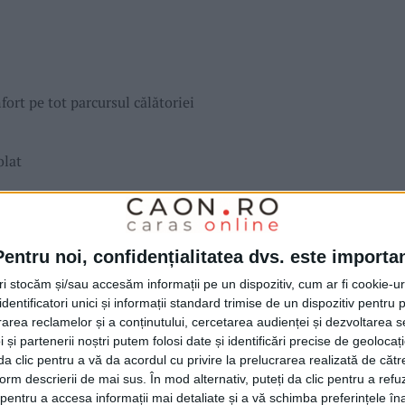
ort pe tot parcursul călătoriei
olat
Pentru noi, confidențialitatea dvs. este importa
tri stocăm și/sau accesăm informații pe un dispozitiv, cum ar fi cookie-u
dentificatori unici și informații standard trimise de un dispozitiv pentru p
rea reclamelor și a conținutului, cercetarea audienței și dezvoltarea ser
iguranță
 și partenerii noștri putem folosi date și identificări precise de geoloca
i da clic pentru a vă da acordul cu privire la prelucrarea realizată de cătr
form descrierii de mai sus. În mod alternativ, puteți da clic pentru a refu
rii:
entru a accesa informații mai detaliate și a vă schimba preferințele în