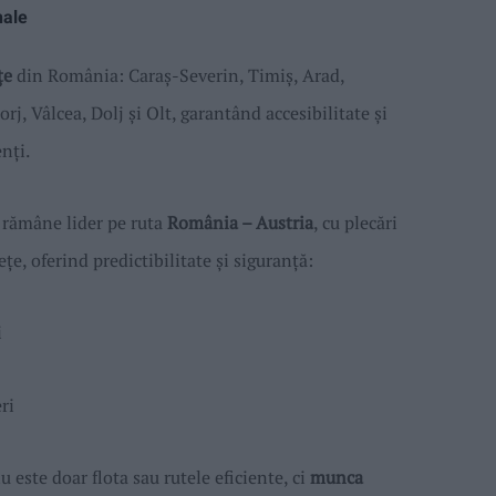
nale
țe
din România: Caraș-Severin, Timiș, Arad,
j, Vâlcea, Dolj și Olt, garantând accesibilitate și
nți.
a rămâne lider pe ruta
România – Austria
, cu plecări
țe, oferind predictibilitate și siguranță:
i
ri
 este doar flota sau rutele eficiente, ci
munca