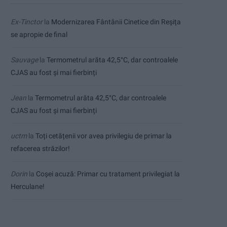
Ex-Tinctor
la
Modernizarea Fântânii Cinetice din Reșița
se apropie de final
Sauvage
la
Termometrul arăta 42,5°C, dar controalele
CJAS au fost și mai fierbinți
Jean
la
Termometrul arăta 42,5°C, dar controalele
CJAS au fost și mai fierbinți
uctm
la
Toți cetățenii vor avea privilegiu de primar la
refacerea străzilor!
Dorin
la
Coșei acuză: Primar cu tratament privilegiat la
Herculane!