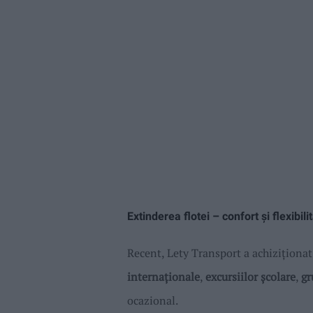
Extinderea flotei – confort și flexibili
Recent, Lety Transport a achiziționa
internaționale
,
excursiilor școlare
,
gr
ocazional.