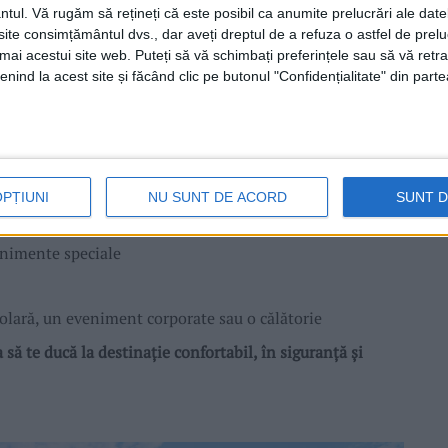
ntul.
Vă rugăm să rețineți că este posibil ca anumite prelucrări ale date
te consimțământul dvs., dar aveți dreptul de a refuza o astfel de prelu
sii școlare
umai acestui site web. Puteți să vă schimbați preferințele sau să vă ret
nind la acest site și făcând clic pe butonul "Confidențialitate" din parte
ate
ților către/de la locul de muncă
OPȚIUNI
NU SUNT DE ACORD
SUNT 
enimente speciale
colară, un eveniment corporate sau o călătorie
 să te ducă la destinație confortabil, în siguranță și