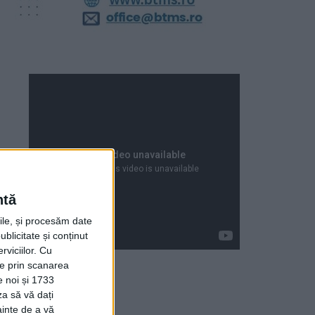
ntă
rile, și procesăm date
ublicitate și conținut
viciilor.
Cu
ție prin scanarea
e noi și 1733
za să vă dați
Articole recente
ainte de a vă