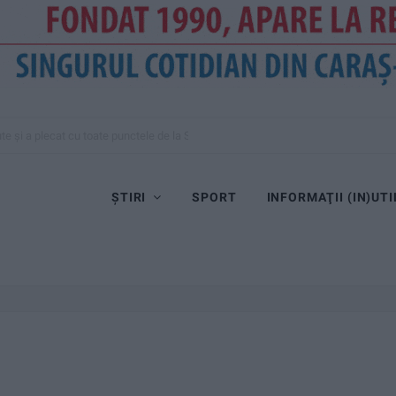
te și a plecat cu toate punctele de la Satu Mare
ȘTIRI
SPORT
INFORMAŢII (IN)UTI