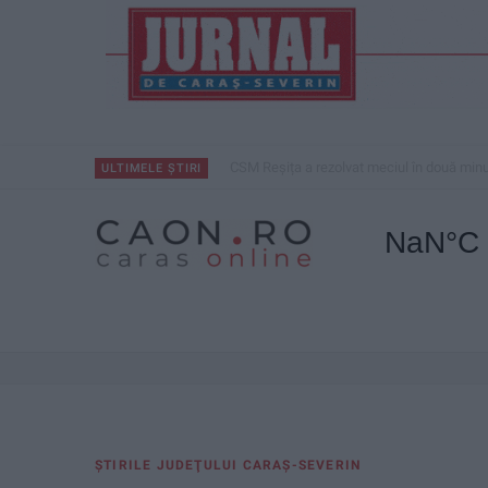
CSM Reșița a rezolvat meciul în două minu
ULTIMELE ȘTIRI
ŞTIRILE JUDEŢULUI CARAŞ-SEVERIN