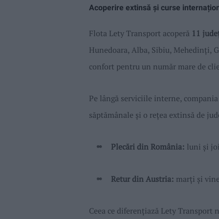
Acoperire extinsă și curse internațio
Flota Lety Transport acoperă
11 jude
Hunedoara, Alba, Sibiu, Mehedinți, Gor
confort pentru un număr mare de clie
Pe lângă serviciile interne, compani
săptămânale și o rețea extinsă de jude
Plecări din România:
l
uni și
j
o
Retur
din Austria:
m
arți și
v
ine
Ceea ce diferențiază Lety Transport nu