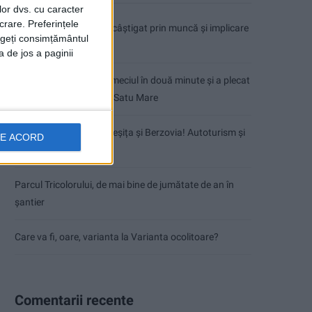
lor dvs. cu caracter
crare. Preferințele
Dorinel Munteanu: Am câștigat prin muncă și implicare
rageți consimțământul
totală!
a de jos a paginii
CSM Reșița a rezolvat meciul în două minute și a plecat
cu toate punctele de la Satu Mare
Accident mortal între Reșița și Berzovia! Autoturism și
DE ACORD
TIR în flăcări!
Parcul Tricolorului, de mai bine de jumătate de an în
șantier
Care va fi, oare, varianta la Varianta ocolitoare?
Comentarii recente