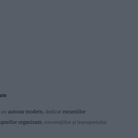
tate
t un
autocar modern
, dedicat
excursiilor
upurilor organizate
, convențiilor și transportului