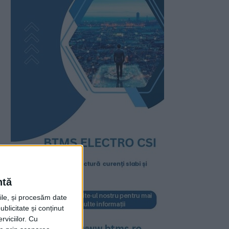
ntă
rile, și procesăm date
ublicitate și conținut
viciilor.
Cu