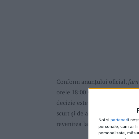
Conform anunțului oficial,
furn
orele 18:00 și 22:00. Reprezent
decizie este una necesară și ar
scurt și de a asigura accesul e
Noi și
parteneri
i noș
revenirea la un nivel hidrologi
personale, cum ar fi i
personalizate, măsura