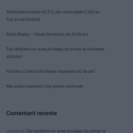
Termometrul arăta 42,5°C, dar controalele CJAS au
fost și mai fierbinți
Radio Reșița – Vocea Banatului, de 30 de ani
Toți cetățenii vor avea privilegiu de primar la refacerea
străzilor!
Fântâna Cinetică din Reșița împlinește 42 de ani!
Mai puțini inspectori, mai puține controale
Comentarii recente
mircyuc
la
Toți cetățenii vor avea privilegiu de primar la