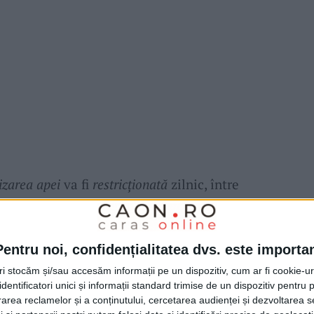
izarea apei
va fi
restricționată
zilnic, între
anții
ABA Banat
precizează că această
e rolul de a proteja resursa de
apă
pe termen
Pentru noi, confidențialitatea dvs. este importa
chitabil pentru întreaga comunitate, până la
tri stocăm și/sau accesăm informații pe un dispozitiv, cum ar fi cookie-u
c acceptabil.
dentificatori unici și informații standard trimise de un dispozitiv pentru p
rea reclamelor și a conținutului, cercetarea audienței și dezvoltarea ser