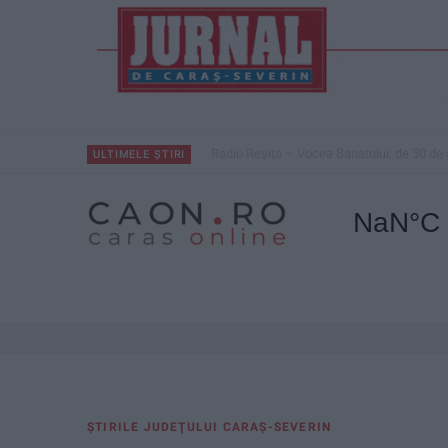
Radio Reșița – Vocea Banatului, de 30 de 
ULTIMELE ȘTIRI
ŞTIRILE JUDEŢULUI CARAŞ-SEVERIN