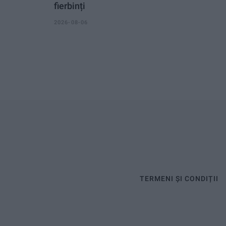
fierbinți
2026-08-06
TERMENI ȘI CONDIȚII