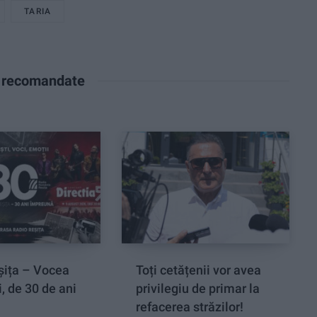
TARIA
e recomandate
șița – Vocea
Toți cetățenii vor avea
, de 30 de ani
privilegiu de primar la
refacerea străzilor!