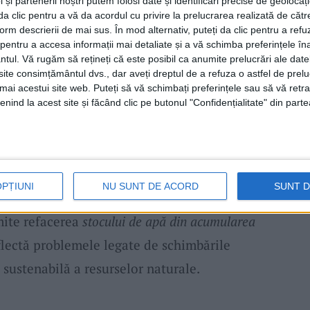
 și partenerii noștri putem folosi date și identificări precise de geoloca
nerea
rezervei de apă
la un nivel minim de
i da clic pentru a vă da acordul cu privire la prelucrarea realizată de cătr
form descrierii de mai sus. În mod alternativ, puteți da clic pentru a refu
i rapide a acesteia. În acest context
entru a accesa informații mai detaliate și a vă schimba preferințele în
ilizatorii de
apă,
de la consumatori casnici
ntul.
Vă rugăm să rețineți că este posibil ca anumite prelucrări ale date
te consimțământul dvs., dar aveți dreptul de a refuza o astfel de prelu
zeze
apa
cu discernământ pentru a trece mai
umai acestui site web. Puteți să vă schimbați preferințele sau să vă ret
transmis oficialii
ABA Banat.
nind la acest site și făcând clic pe butonul "Confidențialitate" din parte
 contribui la conservarea rezervei existente
evite risipa și să adopte un comportament
OPȚIUNI
NU SUNT DE ACORD
SUNT 
estricțiile
vor rămâne în vigoare până când
ite refacerea
stocului de apă din acumularea
lectă problemele legate de schimbările
 sustenabilă a resurselor naturale.