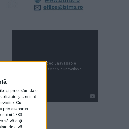
ntă
rile, și procesăm date
ublicitate și conținut
viciilor.
Cu
ție prin scanarea
e noi și 1733
za să vă dați
Articole recente
ainte de a vă