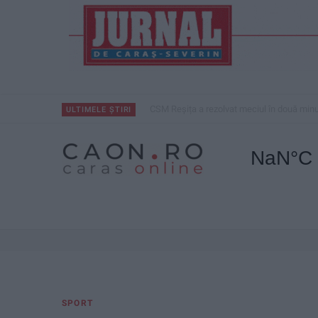
CSM Reșița a rezolvat meciul în două minu
ULTIMELE ȘTIRI
SPORT