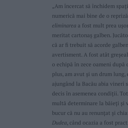
„Am încercat să închidem spații
numerică mai bine de o repriză
eliminarea
a fost mult prea ușor
meritat cartonaș galben. Jucăto
că ar fi trebuit să acorde galben
avertisment. A fost atât greșeala
o echipă în zece oameni după o
plus, am avut și un drum lung, 
ajungând la Bacău abia vineri s
decis în asemenea condiții. Tot
multă determinare la băieți și v
bucur că nu au renunțat și chiar
Dudea
, când ocazia a fost prac