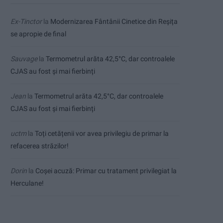
Ex-Tinctor
la
Modernizarea Fântânii Cinetice din Reșița
se apropie de final
Sauvage
la
Termometrul arăta 42,5°C, dar controalele
CJAS au fost și mai fierbinți
Jean
la
Termometrul arăta 42,5°C, dar controalele
CJAS au fost și mai fierbinți
uctm
la
Toți cetățenii vor avea privilegiu de primar la
refacerea străzilor!
Dorin
la
Coșei acuză: Primar cu tratament privilegiat la
Herculane!