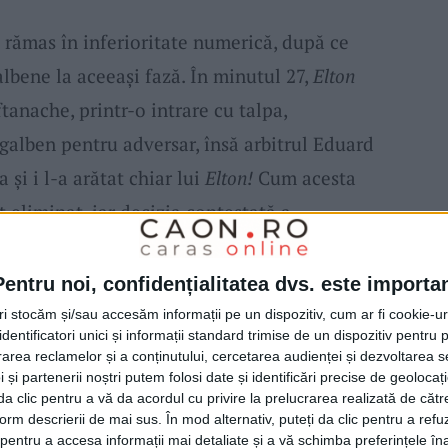
 rămas în inferioritate numerică, după ce
lbene la aceeași fază. În minutul 27,
Elton
ftanache, printr-o intrare cu talpa,
 galben pentru adversar, însă arbitrul Eduard
 și i l-a arătat chiar lui
Elton!
Cum acesta
t eliminat, iar decizia contestată a
ul partidei. Până la pauză jocul s-a mutat
 Bacăul profitând treptat de avantajul
Pentru noi, confidențialitatea dvs. este importa
tri stocăm și/sau accesăm informații pe un dispozitiv, cum ar fi cookie-u
dentificatori unici și informații standard trimise de un dispozitiv pentru p
rea reclamelor și a conținutului, cercetarea audienței și dezvoltarea ser
 hotărâte în ofensivă, sprijinite și de
 și partenerii noștri putem folosi date și identificări precise de geoloca
i da clic pentru a vă da acordul cu privire la prelucrarea realizată de cătr
, care au animat tribunele. În minutul 54,
form descrierii de mai sus. În mod alternativ, puteți da clic pentru a refu
entru a accesa informații mai detaliate și a vă schimba preferințele în
a reluat cu capul puțin pe lângă poartă, după