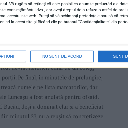
ntul.
Vă rugăm să rețineți că este posibil ca anumite prelucrări ale date
rei Bordea și Ionuț Chirilă. Imediat după,
te consimțământul dvs., dar aveți dreptul de a refuza o astfel de prelu
umai acestui site web. Puteți să vă schimbați preferințele sau să vă ret
xecuție spectaculoasă, un voleu din
nind la acest site și făcând clic pe butonul "Confidențialitate" din parte
ins spațiul porții. Asediul asupra buturilor
îrstean, cât și Mitrică fiind aproape de a
a mai ratat o șansă mare, trimițând de la
OPȚIUNI
NU SUNT DE ACORD
SUNT 
eplica
Reșiței
a venit târziu, în minutul 85,
a fost deviat nefericit chiar de un coleg,
porții. Pe final, în minutele de prelungire,
i treacă numele pe lista marcatorilor, dar
ele Luncașu a fost anulată pentru ofsaid.
FC Bacău, deși a dominat clar și a beneficiat
din minutul 27, nu a reușit să concretizeze