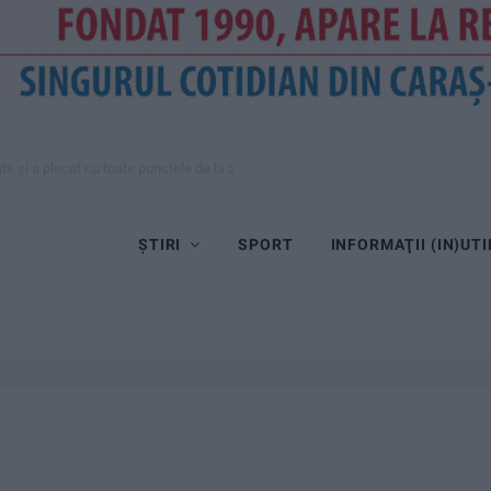
te și a plecat cu toate punctele de la Satu Mare
ȘTIRI
SPORT
INFORMAŢII (IN)UTI