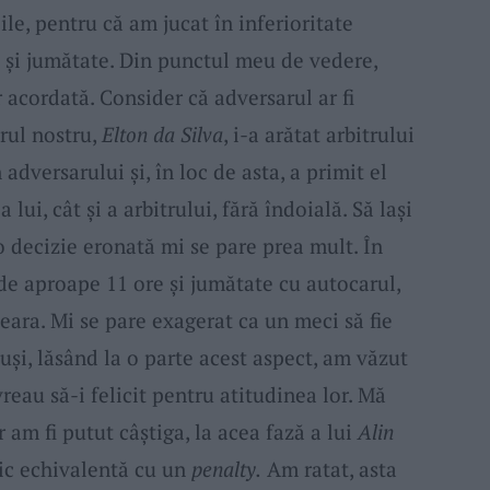
le, pentru că am jucat în inferioritate
 și jumătate. Din punctul meu de vedere,
 acordată. Consider că adversarul ar fi
rul nostru,
Elton da Silva
, i-a arătat arbitrului
 adversarului și, în loc de asta, a primit el
 lui, cât și a arbitrului, fără îndoială. Să lași
 decizie eronată mi se pare prea mult. În
de aproape 11 ore și jumătate cu autocarul,
eara. Mi se pare exagerat ca un meci să fie
uși, lăsând la o parte acest aspect, am văzut
reau să-i felicit pentru atitudinea lor. Mă
 am fi putut câștiga, la acea fază a lui
Alin
tic echivalentă cu un
penalty.
Am ratat, asta