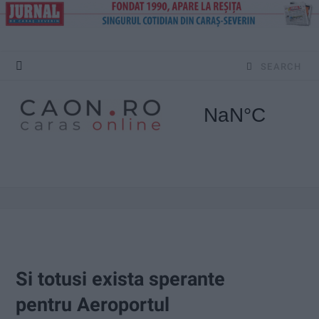
S
e
a
r
c
h
f
o
Si totusi exista sperante
r
pentru Aeroportul