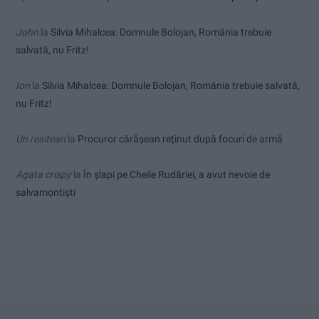
John
la
Silvia Mihalcea: Domnule Bolojan, România trebuie
salvată, nu Fritz!
Ion
la
Silvia Mihalcea: Domnule Bolojan, România trebuie salvată,
nu Fritz!
Un resitean
la
Procuror cărășean reținut după focuri de armă
Agata crispy
la
În șlapi pe Cheile Rudăriei, a avut nevoie de
salvamontiști