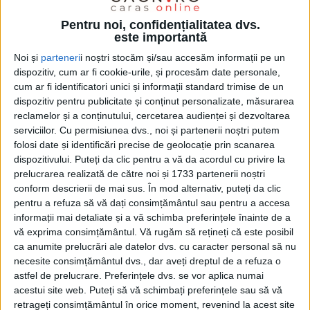
Pentru noi, confidențialitatea dvs.
este importantă
Noi și
parteneri
i noștri stocăm și/sau accesăm informații pe un
dispozitiv, cum ar fi cookie-urile, și procesăm date personale,
cum ar fi identificatori unici și informații standard trimise de un
dispozitiv pentru publicitate și conținut personalizate, măsurarea
reclamelor și a conținutului, cercetarea audienței și dezvoltarea
serviciilor.
Cu permisiunea dvs., noi și partenerii noștri putem
folosi date și identificări precise de geolocație prin scanarea
dispozitivului. Puteți da clic pentru a vă da acordul cu privire la
prelucrarea realizată de către noi și 1733 partenerii noștri
conform descrierii de mai sus. În mod alternativ, puteți da clic
pentru a refuza să vă dați consimțământul sau pentru a accesa
informații mai detaliate și a vă schimba preferințele înainte de a
vă exprima consimțământul.
Vă rugăm să rețineți că este posibil
ca anumite prelucrări ale datelor dvs. cu caracter personal să nu
necesite consimțământul dvs., dar aveți dreptul de a refuza o
În ultima vreme s-a tot zvonit că o firmă vrea să
astfel de prelucrare. Preferințele dvs. se vor aplica numai
acestui site web. Puteți să vă schimbați preferințele sau să vă
realizeze lucruri importante pe
aeroportul din
retrageți consimțământul în orice moment, revenind la acest site