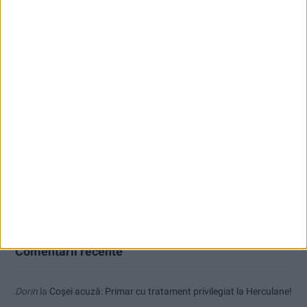
Articole recente
Fântâna Cinetică din Reșița împlinește 42 de ani!
Mai puțini inspectori, mai puține controale
VIDEO! CSM Caransebeș, eliminare dramatică în Cupa României
Coșei acuză: Primar cu tratament privilegiat la Herculane!
Nu aprinde pericolul! Arderea vegetației uscate este interzisă!
Comentarii recente
Dorin
la
Coșei acuză: Primar cu tratament privilegiat la Herculane!