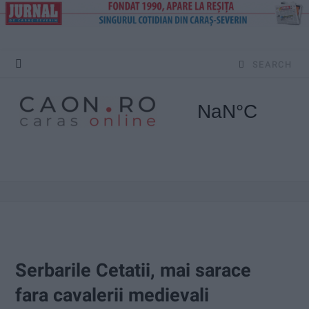
S
e
a
r
c
h
f
o
Serbarile Cetatii, mai sarace
r
fara cavalerii medievali