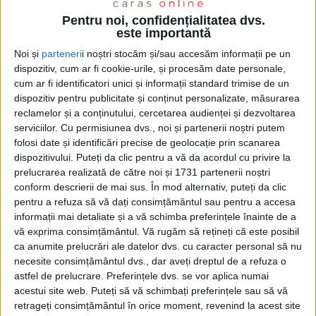
Pentru noi, confidențialitatea dvs.
este importantă
Noi și
parteneri
i noștri stocăm și/sau accesăm informații pe un
dispozitiv, cum ar fi cookie-urile, și procesăm date personale,
cum ar fi identificatori unici și informații standard trimise de un
dispozitiv pentru publicitate și conținut personalizate, măsurarea
reclamelor și a conținutului, cercetarea audienței și dezvoltarea
serviciilor.
Cu permisiunea dvs., noi și partenerii noștri putem
folosi date și identificări precise de geolocație prin scanarea
dispozitivului. Puteți da clic pentru a vă da acordul cu privire la
prelucrarea realizată de către noi și 1731 partenerii noștri
conform descrierii de mai sus. În mod alternativ, puteți da clic
pentru a refuza să vă dați consimțământul sau pentru a accesa
informații mai detaliate și a vă schimba preferințele înainte de a
vă exprima consimțământul.
Vă rugăm să rețineți că este posibil
ca anumite prelucrări ale datelor dvs. cu caracter personal să nu
necesite consimțământul dvs., dar aveți dreptul de a refuza o
astfel de prelucrare. Preferințele dvs. se vor aplica numai
Chiar și așa, mii de
caransebeșeni
și de
gugulani
din
acestui site web. Puteți să vă schimbați preferințele sau să vă
întreaga zonă au venit timp de 4 zile în
Parcul Teiuș
,
retrageți consimțământul în orice moment, revenind la acest site