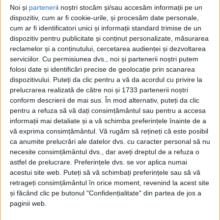
Noi și
parteneri
i noștri stocăm și/sau accesăm informații pe un
dispozitiv, cum ar fi cookie-urile, și procesăm date personale,
cum ar fi identificatori unici și informații standard trimise de un
dispozitiv pentru publicitate și conținut personalizate, măsurarea
reclamelor și a conținutului, cercetarea audienței și dezvoltarea
serviciilor.
Cu permisiunea dvs., noi și partenerii noștri putem
folosi date și identificări precise de geolocație prin scanarea
dispozitivului. Puteți da clic pentru a vă da acordul cu privire la
prelucrarea realizată de către noi și 1733 partenerii noștri
conform descrierii de mai sus. În mod alternativ, puteți da clic
pentru a refuza să vă dați consimțământul sau pentru a accesa
informații mai detaliate și a vă schimba preferințele înainte de a
vă exprima consimțământul.
Vă rugăm să rețineți că este posibil
ca anumite prelucrări ale datelor dvs. cu caracter personal să nu
necesite consimțământul dvs., dar aveți dreptul de a refuza o
astfel de prelucrare. Preferințele dvs. se vor aplica numai
acestui site web. Puteți să vă schimbați preferințele sau să vă
retrageți consimțământul în orice moment, revenind la acest site
și făcând clic pe butonul "Confidențialitate" din partea de jos a
paginii web.
Programul cu publicul al
Compartimentului Taxe și