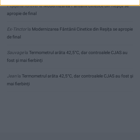
Pojejena forever
la
Modernizarea Fântânii Cinetice din Reșița se
apropie de final
Ex-Tinctor
la
Modernizarea Fântânii Cinetice din Reșița se apropie
de final
Sauvage
la
Termometrul arăta 42,5°C, dar controalele CJAS au
fost și mai fierbinți
Jean
la
Termometrul arăta 42,5°C, dar controalele CJAS au fost și
mai fierbinți