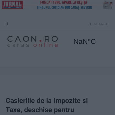
S
e
a
r
c
h
f
o
Casieriile de la Impozite si
r
Taxe, deschise pentru