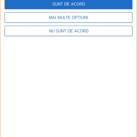
SUNT DE ACORD
Arhive
MAI MULTE OPȚIUNI
NU SUNT DE ACORD
A
r
h
i
v
e