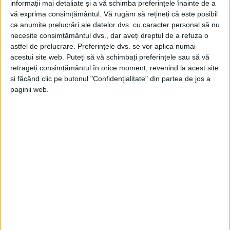
De această dată, edilul a fost secondat de
informații mai detaliate și a vă schimba preferințele înainte de a
vă exprima consimțământul.
Vă rugăm să rețineți că este posibil
reprezentanții
Serviciului Proiecte și Programe
ca anumite prelucrări ale datelor dvs. cu caracter personal să nu
Europene
, care le-au prezentat locatarilor ce
necesite consimțământul dvs., dar aveți dreptul de a refuza o
astfel de prelucrare. Preferințele dvs. se vor aplica numai
presupune un asemenea proiect, ce lucrări se pot
acestui site web. Puteți să vă schimbați preferințele sau să vă
realiza, care sunt pașii care trebuie făcuți și ce
retrageți consimțământul în orice moment, revenind la acest site
costuri ar avea de suportat aceștia în calitate de
și făcând clic pe butonul "Confidențialitate" din partea de jos a
paginii web.
beneficiari.
„Cred că în afară de lift, restul tot poate fi făcut la
aceste
blocuri.
Legat de costuri, nu vă va costa nimic
în cazul în care proiectul nu va fi finanțat, doar noi o
să avem costuri pentru proiecte, studii, expertize.
Aveam impresia că o să coste prea mult pentru un
oraș gen
Caransebeș,
dar am discutat la
ADR Vest
și
nu cred că ar fi costuri de nesuportat, cred că merită