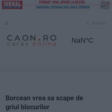
S
e
a
r
c
h
f
o
Borcean vrea sa scape de
r
griul blocurilor