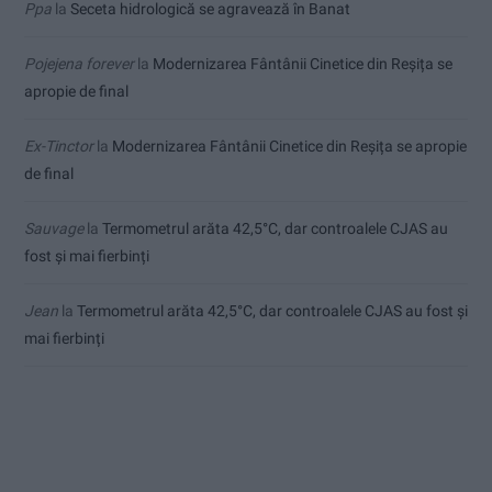
Ppa
la
Seceta hidrologică se agravează în Banat
Pojejena forever
la
Modernizarea Fântânii Cinetice din Reșița se
apropie de final
Ex-Tinctor
la
Modernizarea Fântânii Cinetice din Reșița se apropie
de final
Sauvage
la
Termometrul arăta 42,5°C, dar controalele CJAS au
fost și mai fierbinți
Jean
la
Termometrul arăta 42,5°C, dar controalele CJAS au fost și
mai fierbinți