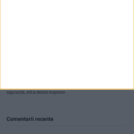
Articole recente
Ultimul bloc de locuințe sociale din Stavila, recepționat
ANUNŢ OPRIRE APĂ ÎN BOCȘA
Înainte au fost 44 și-acum au rămas… 50!
Seceta hidrologică se agravează în Banat
Cum arată un automobil bine întreținut în sezonul actual:
siguranță, stil și decizii inspirate
Comentarii recente