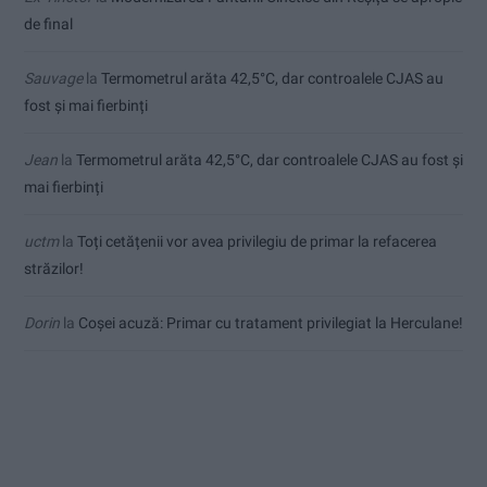
de final
Sauvage
la
Termometrul arăta 42,5°C, dar controalele CJAS au
fost și mai fierbinți
Jean
la
Termometrul arăta 42,5°C, dar controalele CJAS au fost și
mai fierbinți
uctm
la
Toți cetățenii vor avea privilegiu de primar la refacerea
străzilor!
Dorin
la
Coșei acuză: Primar cu tratament privilegiat la Herculane!