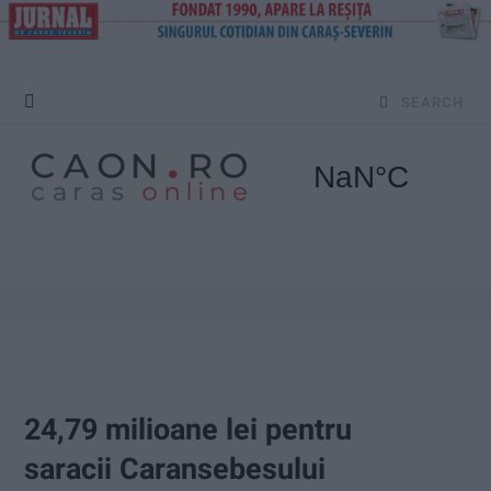
S
e
a
r
c
h
f
o
24,79 milioane lei pentru
r
saracii Caransebesului