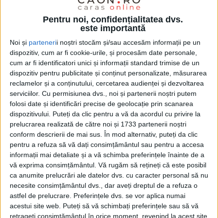
Uman, proiect demarat în mandatul fostului primar
Marcel Vela.
Pentru noi, confidențialitatea dvs.
este importantă
Noi și
parteneri
i noștri stocăm și/sau accesăm informații pe un
dispozitiv, cum ar fi cookie-urile, și procesăm date personale,
cum ar fi identificatori unici și informații standard trimise de un
dispozitiv pentru publicitate și conținut personalizate, măsurarea
reclamelor și a conținutului, cercetarea audienței și dezvoltarea
serviciilor.
Cu permisiunea dvs., noi și partenerii noștri putem
folosi date și identificări precise de geolocație prin scanarea
dispozitivului. Puteți da clic pentru a vă da acordul cu privire la
prelucrarea realizată de către noi și 1733 partenerii noștri
conform descrierii de mai sus. În mod alternativ, puteți da clic
pentru a refuza să vă dați consimțământul sau pentru a accesa
informații mai detaliate și a vă schimba preferințele înainte de a
vă exprima consimțământul.
Vă rugăm să rețineți că este posibil
ca anumite prelucrări ale datelor dvs. cu caracter personal să nu
necesite consimțământul dvs., dar aveți dreptul de a refuza o
astfel de prelucrare. Preferințele dvs. se vor aplica numai
acestui site web. Puteți să vă schimbați preferințele sau să vă
retrageți consimțământul în orice moment, revenind la acest site