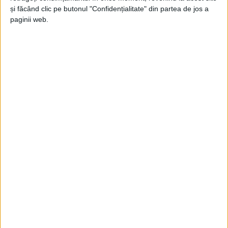
și făcând clic pe butonul "Confidențialitate" din partea de jos a
paginii web.
Sunt vizate 600 de persoane cu nevoi sociale care
locuiesc la
barăcile din Balta Sărată
, la
blocul „Nato”
din cartierul
Țiglărie
și în incinta fostului
Spital de
Psihiatrie
din zona
Țarină.
„Pe
cei care locuiesc în acele clădiri mai puțin
salubre, cunoscutele
barăci din Balta Sărată
, îi anunț
că în curând vom semna contractul de finanțare pe
fonduri europene
prin care o să reușim reabilitarea,
modernizarea și extinderea acestor locuințe, pentru
a le asigura un trai decent, așa cum am promis în